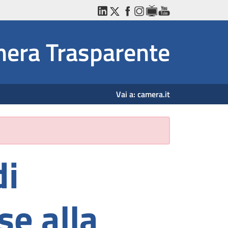
LinkedIn
Twitter
Facebook
Instagram
WebTV
YouTube
era Trasparente
Vai a:
camera.it
di
se alla