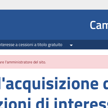
Social
Cam
nteresse a cessioni a titolo gratuito
Toggle Dropdown
re l'amministratore del sito.
l'acquisizione 
ioni di interes