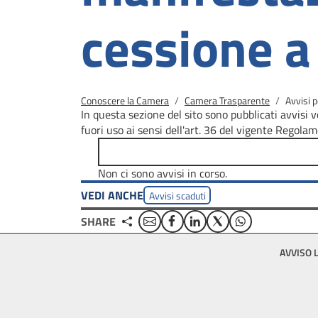
cessione a 
Briciole di pane
Conoscere la Camera
Camera Trasparente
Avvisi p
In questa sezione del sito sono pubblicati avvisi vo
fuori uso ai sensi dell'art. 36 del vigente Regola
Non ci sono avvisi in corso.
VEDI ANCHE
Avvisi scaduti
Email
Facebook
Linkedin
Twitter
WhatsApp
SHARE
Footer
AVVISO 
bottom
menu