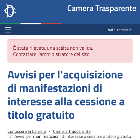
Site
Salta al contenuto principale
Salta al menu di navigazione
Fine pagina
Salta al contenuto principale
Salta al menu di navigazione
Vai a inizio pagina
Camera Trasparente
header
Camera dei deputati
block
trasparenza.camera.it
Menu Bar block
Vai a:
camera.it
Messaggio di errore
È stata rilevata una scelta non valida.
Contattare l'amministratore del sito.
Avvisi per l'acquisizione
di manifestazioni di
interesse alla cessione a
titolo gratuito
Briciole di pane
Conoscere la Camera
Camera Trasparente
Avvisi per manifestazioni di interesse a cessioni a titolo gratuito