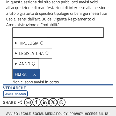
In questa sezione del sito sono pubblicati avvisi volti
all’acquisizione di manifestazioni di interesse alla cessione
a titolo gratuito di specifici tipologie di beni già messi fuori
uso ai sensi dell'art. 36 del vigente Regolamento di
Amministrazione e Contabilità.
TIPOLOGIA
LEGISLATURA
ANNO
Non ci sono avvisi in corso.
VEDI ANCHE
Avvisi scaduti
Email
Facebook
Linkedin
Twitter
WhatsApp
SHARE
Footer
AVVISO LEGALE
SOCIAL MEDIA POLICY
PRIVACY
ACCESSIBILITÀ