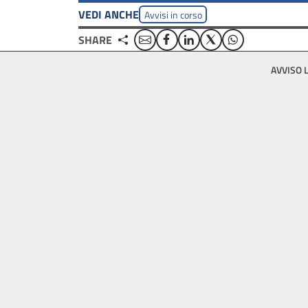
VEDI ANCHE
Avvisi in corso
Email
Facebook
Linkedin
Twitter
WhatsApp
SHARE
Footer
AVVISO 
bottom
menu
block