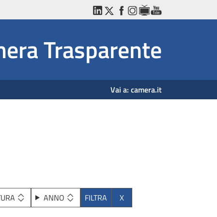
LinkedIn
Twitter
Facebook
Instagram
WebTV
YouTube
era Trasparente
Vai a:
camera.it
TURA
ANNO