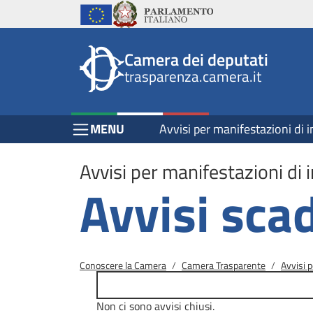
Header
Salta al contenuto principale
Salta al menu di navigazione
Fine pagina
Salta al contenuto principale
Salta al menu di navigazione
Vai a inizio pagina
Istituzioni
Parlamento Italiano
Unione Europea
top
Site
Camera dei deputati
menu
header
trasparenza.camera.it
block
block
Menu Bar block
MENU
Avvisi per manifestazioni di i
Avvisi per manifestazioni di i
Avvisi sca
Briciole di pane
Conoscere la Camera
Camera Trasparente
Avvisi p
Non ci sono avvisi chiusi.