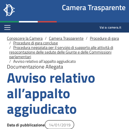
Site
Salta al contenuto principale
Salta al menu di navigazione
Fine pagina
Salta al contenuto principale
Salta al menu di navigazione
Vai a inizio pagina
Camera Trasparente
header
Camera dei deputati
block
trasparenza.camera.it
Menu Bar block
Vai a:
camera.it
Briciole di pane
Conoscere la Camera
Camera Trasparente
Procedure di gara
Procedure di gara concluse
Procedura negoziata per il servizio di supporto alle attività di
resocontazione delle sedute delle Giunte e delle Commissioni
parlamentari
Avviso relativo all’appalto aggiudicato
Documentazione Allegata
Avviso relativo
all’appalto
aggiudicato
Data di pubblicazione
14/01/2019