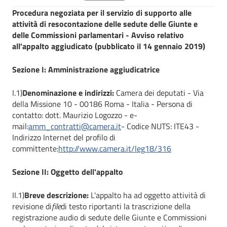
Procedura negoziata per il servizio di supporto alle
attività di resocontazione delle sedute delle Giunte e
delle Commissioni parlamentari - Avviso relativo
all'appalto aggiudicato (pubblicato il 14 gennaio 2019)
Sezione I: Amministrazione aggiudicatrice
I.1)
Denominazione e indirizzi:
Camera dei deputati - Via
della Missione 10 - 00186 Roma - Italia - Persona di
contatto: dott. Maurizio Logozzo - e-
mail:
amm_contratti@camera.it
- Codice NUTS: ITE43 -
Indirizzo Internet del profilo di
committente:
http://www.camera.it/leg18/316
Sezione II: Oggetto dell'appalto
II.1)
Breve descrizione:
L'appalto ha ad oggetto attività di
revisione di
file
di testo riportanti la trascrizione della
registrazione audio di sedute delle Giunte e Commissioni