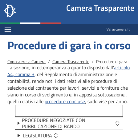
Site
Salta al contenuto principale
Salta al menu di navigazione
Fine pagina
Salta al contenuto principale
Salta al menu di navigazione
Vai a inizio pagina
Camera Trasparente
header
Camera dei deputati
block
trasparenza.camera.it
Menu Bar block
Vai a:
camera.it
Procedure di gara in corso
Briciole di pane
Conoscere la Camera
Camera Trasparente
Procedure di gara
La sezione, in ottemperanza a quanto disposto dall'
articolo
44, comma 3
, del Regolamento di amministrazione e
contabilità, rende noti i dati relativi alle procedure di
selezione del contraente per lavori, servizi e forniture che
siano in corso di svolgimento e, in apposita sottosezione,,
quelli relativi alle
procedure concluse
, suddivise per anno.
PROCEDURE NEGOZIATE CON
PUBBLICAZIONE DI BANDO
LEGISLATURA