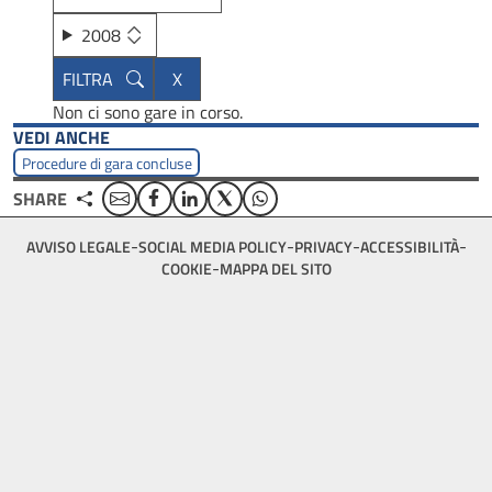
2008
Non ci sono gare in corso.
VEDI ANCHE
Procedure di gara concluse
Email
Facebook
Linkedin
Twitter
WhatsApp
SHARE
Footer
AVVISO LEGALE
SOCIAL MEDIA POLICY
PRIVACY
ACCESSIBILITÀ
bottom
COOKIE
MAPPA DEL SITO
menu
block