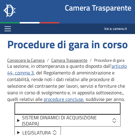
Site
Salta al contenuto principale
Salta al menu di navigazione
Fine pagina
Salta al contenuto principale
Salta al menu di navigazione
Vai a inizio pagina
Camera Trasparente
header
Camera dei deputati
block
trasparenza.camera.it
Menu Bar block
Vai a:
camera.it
Procedure di gara in corso
Briciole di pane
Conoscere la Camera
Camera Trasparente
Procedure di gara
La sezione, in ottemperanza a quanto disposto dall'
articolo
44, comma 3
, del Regolamento di amministrazione e
contabilità, rende noti i dati relativi alle procedure di
selezione del contraente per lavori, servizi e forniture che
siano in corso di svolgimento e, in apposita sottosezione,,
quelli relativi alle
procedure concluse
, suddivise per anno.
SISTEMI DINAMICI DI ACQUISIZIONE
(SDAPA)
LEGISLATURA