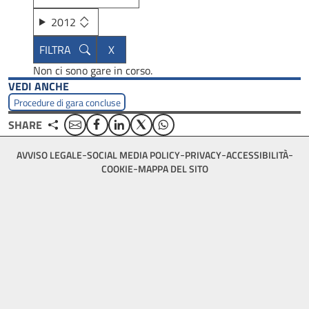
2012
Non ci sono gare in corso.
VEDI ANCHE
Procedure di gara concluse
Email
Facebook
Linkedin
Twitter
WhatsApp
SHARE
Footer
AVVISO LEGALE
SOCIAL MEDIA POLICY
PRIVACY
ACCESSIBILITÀ
bottom
COOKIE
MAPPA DEL SITO
menu
block