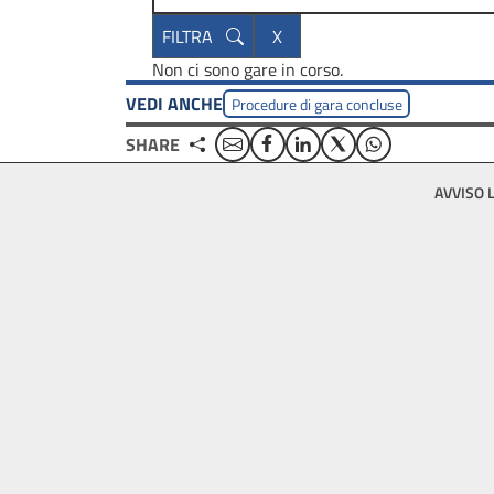
Non ci sono gare in corso.
VEDI ANCHE
Procedure di gara concluse
Email
Facebook
Linkedin
Twitter
WhatsApp
SHARE
Footer
AVVISO 
bottom
menu
block