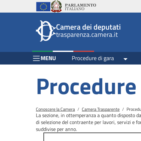
Header
Salta al contenuto principale
Salta al menu di navigazione
Fine pagina
Salta al contenuto principale
Salta al menu di navigazione
Vai a inizio pagina
Istituzioni
Parlamento Italiano
Unione Europea
top
Site
Camera dei deputati
menu
header
trasparenza.camera.it
block
block
Menu Bar block
MENU
Procedure di gara
Toggle
Procedure 
Briciole di pane
Conoscere la Camera
Camera Trasparente
Procedu
La sezione, in ottemperanza a quanto disposto dal
di selezione del contraente per lavori, servizi e fo
suddivise per anno.