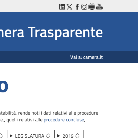
LinkedIn
Twitter
Facebook
Instagram
WebTV
YouTube
era Trasparente
Vai a:
camera.it
o
bilità, rende noti i dati relativi alle procedure
,, quelli relativi alle
procedure concluse
,
LEGISLATURA
2019