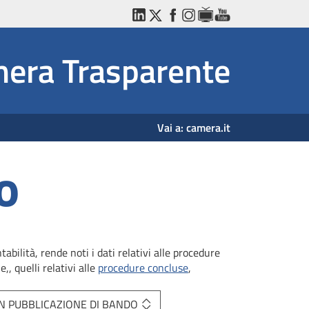
LinkedIn
Twitter
Facebook
Instagram
WebTV
YouTube
era Trasparente
Vai a:
camera.it
o
bilità, rende noti i dati relativi alle procedure
,, quelli relativi alle
procedure concluse
,
N PUBBLICAZIONE DI BANDO