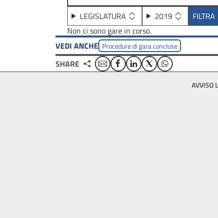
LEGISLATURA
2019
Non ci sono gare in corso.
VEDI ANCHE
Procedure di gara concluse
Email
Facebook
Linkedin
Twitter
WhatsApp
SHARE
Footer
AVVISO 
bottom
menu
block