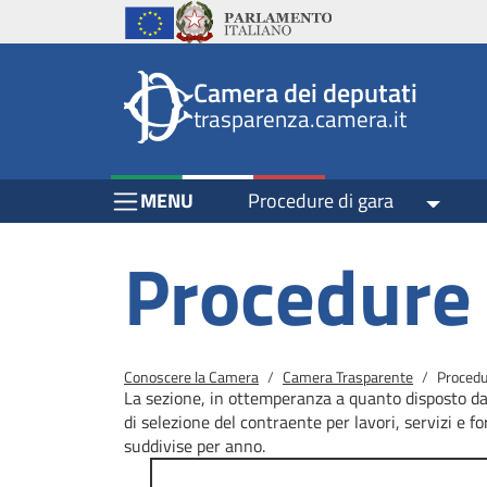
Header
Salta al contenuto principale
Salta al menu di navigazione
Fine pagina
Salta al contenuto principale
Salta al menu di navigazione
Vai a inizio pagina
Istituzioni
Parlamento Italiano
Unione Europea
top
Site
Camera dei deputati
menu
header
trasparenza.camera.it
block
block
Menu Bar block
MENU
Procedure di gara
Toggle
Procedure 
Briciole di pane
Conoscere la Camera
Camera Trasparente
Procedu
La sezione, in ottemperanza a quanto disposto dal
di selezione del contraente per lavori, servizi e fo
suddivise per anno.