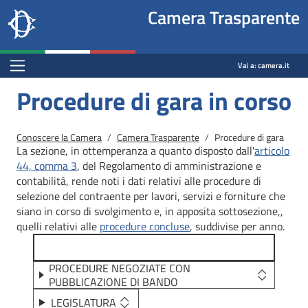
Site
Salta al contenuto principale
Salta al menu di navigazione
Fine pagina
Salta al contenuto principale
Salta al menu di navigazione
Vai a inizio pagina
Camera Trasparente
header
Camera dei deputati
block
trasparenza.camera.it
Menu Bar block
Vai a:
camera.it
Procedure di gara in corso
Briciole di pane
Conoscere la Camera
Camera Trasparente
Procedure di gara
La sezione, in ottemperanza a quanto disposto dall'
articolo
44, comma 3
, del Regolamento di amministrazione e
contabilità, rende noti i dati relativi alle procedure di
selezione del contraente per lavori, servizi e forniture che
siano in corso di svolgimento e, in apposita sottosezione,,
quelli relativi alle
procedure concluse
, suddivise per anno.
PROCEDURE NEGOZIATE CON
PUBBLICAZIONE DI BANDO
LEGISLATURA