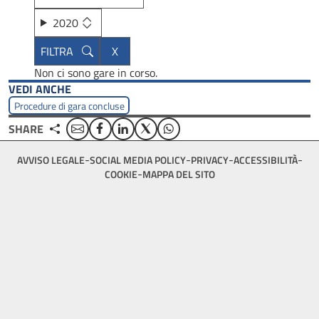
2020
Non ci sono gare in corso.
VEDI ANCHE
Procedure di gara concluse
Email
Facebook
Linkedin
Twitter
WhatsApp
SHARE
Footer
AVVISO LEGALE
SOCIAL MEDIA POLICY
PRIVACY
ACCESSIBILITÀ
bottom
COOKIE
MAPPA DEL SITO
menu
block