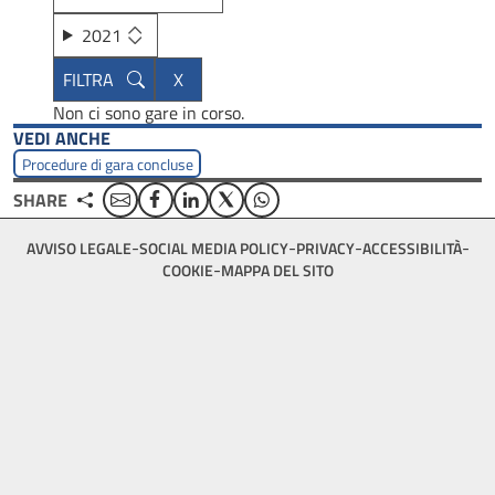
2021
Non ci sono gare in corso.
VEDI ANCHE
Procedure di gara concluse
Email
Facebook
Linkedin
Twitter
WhatsApp
SHARE
Footer
AVVISO LEGALE
SOCIAL MEDIA POLICY
PRIVACY
ACCESSIBILITÀ
bottom
COOKIE
MAPPA DEL SITO
menu
block