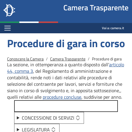
Site
Salta al contenuto principale
Salta al menu di navigazione
Fine pagina
Salta al contenuto principale
Salta al menu di navigazione
Vai a inizio pagina
Camera Trasparente
header
Camera dei deputati
block
trasparenza.camera.it
Menu Bar block
Vai a:
camera.it
Procedure di gara in corso
Briciole di pane
Conoscere la Camera
Camera Trasparente
Procedure di gara
La sezione, in ottemperanza a quanto disposto dall'
articolo
44, comma 3
, del Regolamento di amministrazione e
contabilità, rende noti i dati relativi alle procedure di
selezione del contraente per lavori, servizi e forniture che
siano in corso di svolgimento e, in apposita sottosezione,,
quelli relativi alle
procedure concluse
, suddivise per anno.
CONCESSIONE DI SERVIZI
LEGISLATURA