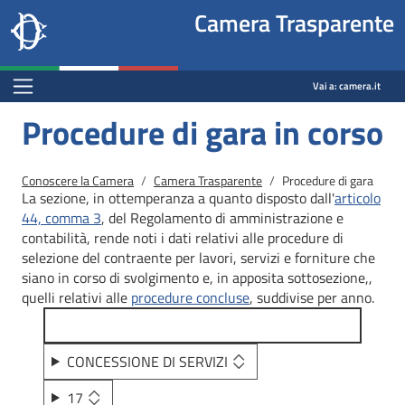
Site
Salta al contenuto principale
Salta al menu di navigazione
Fine pagina
Salta al contenuto principale
Salta al menu di navigazione
Vai a inizio pagina
Camera Trasparente
header
Camera dei deputati
block
trasparenza.camera.it
Menu Bar block
Vai a:
camera.it
Procedure di gara in corso
Briciole di pane
Conoscere la Camera
Camera Trasparente
Procedure di gara
La sezione, in ottemperanza a quanto disposto dall'
articolo
44, comma 3
, del Regolamento di amministrazione e
contabilità, rende noti i dati relativi alle procedure di
selezione del contraente per lavori, servizi e forniture che
siano in corso di svolgimento e, in apposita sottosezione,,
quelli relativi alle
procedure concluse
, suddivise per anno.
CONCESSIONE DI SERVIZI
17