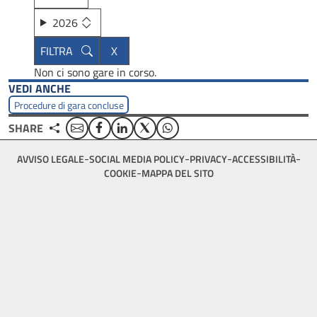
2026
Non ci sono gare in corso.
VEDI ANCHE
Procedure di gara concluse
Email
Facebook
Linkedin
Twitter
WhatsApp
SHARE
Footer
AVVISO LEGALE
SOCIAL MEDIA POLICY
PRIVACY
ACCESSIBILITÀ
bottom
COOKIE
MAPPA DEL SITO
menu
block