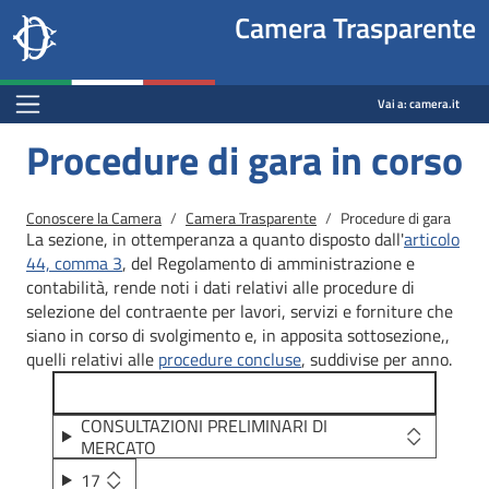
Site
Salta al contenuto principale
Salta al menu di navigazione
Fine pagina
Salta al contenuto principale
Salta al menu di navigazione
Vai a inizio pagina
Camera Trasparente
header
Camera dei deputati
block
trasparenza.camera.it
Menu Bar block
Vai a:
camera.it
Procedure di gara in corso
Briciole di pane
Conoscere la Camera
Camera Trasparente
Procedure di gara
La sezione, in ottemperanza a quanto disposto dall'
articolo
44, comma 3
, del Regolamento di amministrazione e
contabilità, rende noti i dati relativi alle procedure di
selezione del contraente per lavori, servizi e forniture che
siano in corso di svolgimento e, in apposita sottosezione,,
quelli relativi alle
procedure concluse
, suddivise per anno.
CONSULTAZIONI PRELIMINARI DI
MERCATO
17