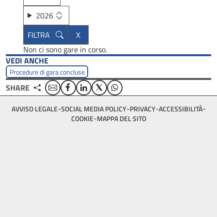
2026
Non ci sono gare in corso.
VEDI ANCHE
Procedure di gara concluse
Email
Facebook
Linkedin
Twitter
WhatsApp
SHARE
Footer
AVVISO LEGALE
SOCIAL MEDIA POLICY
PRIVACY
ACCESSIBILITÀ
bottom
COOKIE
MAPPA DEL SITO
menu
block