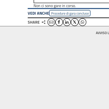
Non ci sono gare in corso.
VEDI ANCHE
Procedure di gara concluse
Email
Facebook
Linkedin
Twitter
WhatsApp
SHARE
Footer
AVVISO 
bottom
menu
block