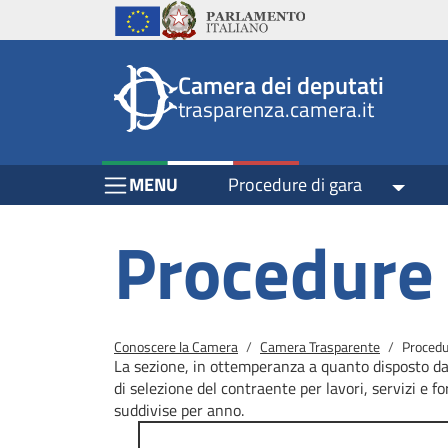
Header
Salta al contenuto principale
Salta al menu di navigazione
Fine pagina
Salta al contenuto principale
Salta al menu di navigazione
Vai a inizio pagina
Istituzioni
Parlamento Italiano
Unione Europea
top
Site
Camera dei deputati
menu
header
trasparenza.camera.it
block
block
Menu Bar block
MENU
Procedure di gara
Toggle
Procedure 
Briciole di pane
Conoscere la Camera
Camera Trasparente
Procedu
La sezione, in ottemperanza a quanto disposto dal
di selezione del contraente per lavori, servizi e fo
suddivise per anno.