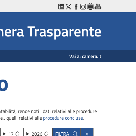
LinkedIn
Twitter
Facebook
Instagram
WebTV
YouTube
era Trasparente
Vai a:
camera.it
o
bilità, rende noti i dati relativi alle procedure
,, quelli relativi alle
procedure concluse
,
17
2026