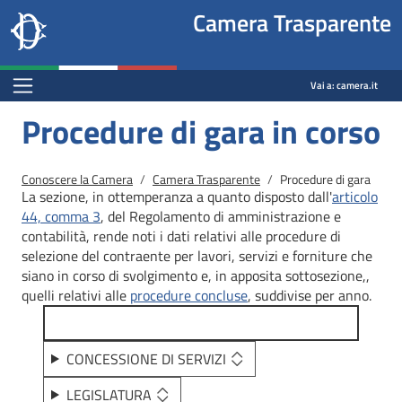
Site
Salta al contenuto principale
Salta al menu di navigazione
Fine pagina
Salta al contenuto principale
Salta al menu di navigazione
Vai a inizio pagina
Camera Trasparente
header
Camera dei deputati
block
trasparenza.camera.it
Menu Bar block
Vai a:
camera.it
Procedure di gara in corso
Briciole di pane
Conoscere la Camera
Camera Trasparente
Procedure di gara
La sezione, in ottemperanza a quanto disposto dall'
articolo
44, comma 3
, del Regolamento di amministrazione e
contabilità, rende noti i dati relativi alle procedure di
selezione del contraente per lavori, servizi e forniture che
siano in corso di svolgimento e, in apposita sottosezione,,
quelli relativi alle
procedure concluse
, suddivise per anno.
CONCESSIONE DI SERVIZI
LEGISLATURA