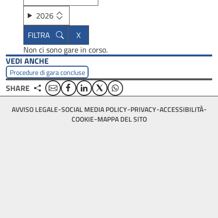
2026
Non ci sono gare in corso.
VEDI ANCHE
Procedure di gara concluse
Email
Facebook
Linkedin
Twitter
WhatsApp
SHARE
Footer
AVVISO LEGALE
SOCIAL MEDIA POLICY
PRIVACY
ACCESSIBILITÀ
bottom
COOKIE
MAPPA DEL SITO
menu
block