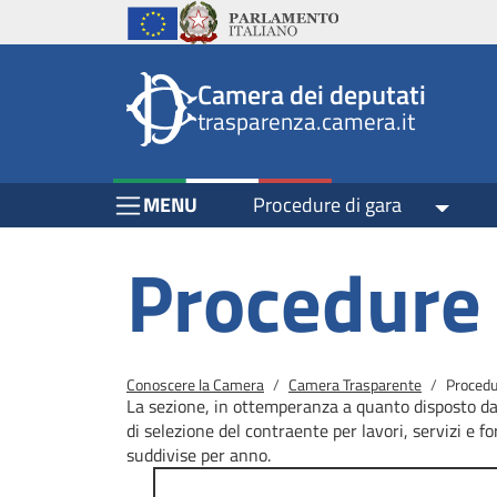
Header
Salta al contenuto principale
Salta al menu di navigazione
Fine pagina
Salta al contenuto principale
Salta al menu di navigazione
Vai a inizio pagina
Istituzioni
Parlamento Italiano
Unione Europea
top
Site
Camera dei deputati
menu
header
trasparenza.camera.it
block
block
Menu Bar block
MENU
Procedure di gara
Toggle
Procedure 
Briciole di pane
Conoscere la Camera
Camera Trasparente
Procedu
La sezione, in ottemperanza a quanto disposto dal
di selezione del contraente per lavori, servizi e fo
suddivise per anno.