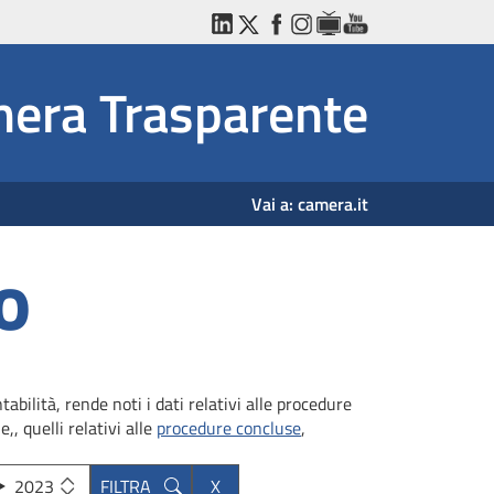
LinkedIn
Twitter
Facebook
Instagram
WebTV
YouTube
era Trasparente
Vai a:
camera.it
o
bilità, rende noti i dati relativi alle procedure
,, quelli relativi alle
procedure concluse
,
2023