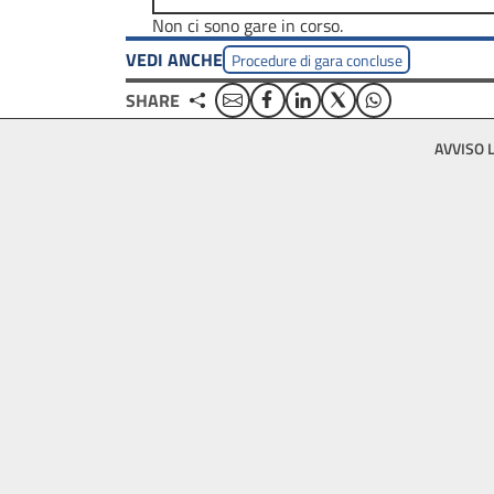
Non ci sono gare in corso.
VEDI ANCHE
Procedure di gara concluse
Email
Facebook
Linkedin
Twitter
WhatsApp
SHARE
Footer
AVVISO 
bottom
menu
block