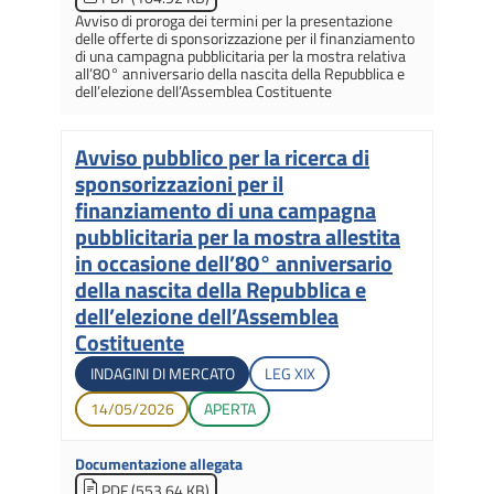
Avviso di proroga dei termini per la presentazione
delle offerte di sponsorizzazione per il finanziamento
di una campagna pubblicitaria per la mostra relativa
all’80° anniversario della nascita della Repubblica e
dell’elezione dell’Assemblea Costituente
Avviso pubblico per la ricerca di
Titolo
sponsorizzazioni per il
finanziamento di una campagna
pubblicitaria per la mostra allestita
in occasione dell’80° anniversario
della nascita della Repubblica e
dell’elezione dell’Assemblea
Costituente
Tipologia di gara
Legislatura di apertura
INDAGINI DI MERCATO
LEG
XIX
Data di apertura
Stato gara
14/05/2026
APERTA
Documentazione allegata
PDF (553.64 KB)