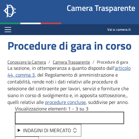
Site
Salta al contenuto principale
Salta al menu di navigazione
Fine pagina
Salta al contenuto principale
Salta al menu di navigazione
Vai a inizio pagina
Camera Trasparente
header
Camera dei deputati
block
trasparenza.camera.it
Menu Bar block
Vai a:
camera.it
Procedure di gara in corso
Briciole di pane
Conoscere la Camera
Camera Trasparente
Procedure di gara
La sezione, in ottemperanza a quanto disposto dall'
articolo
44, comma 3
, del Regolamento di amministrazione e
contabilità, rende noti i dati relativi alle procedure di
selezione del contraente per lavori, servizi e forniture che
siano in corso di svolgimento e, in apposita sottosezione,,
quelli relativi alle
procedure concluse
, suddivise per anno.
Visualizzazione elementi 1 - 3 su 3
INDAGINI DI MERCATO