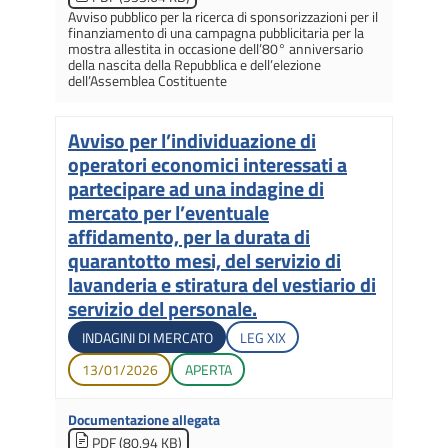
Avviso pubblico per la ricerca di sponsorizzazioni per il
finanziamento di una campagna pubblicitaria per la
mostra allestita in occasione dell’80° anniversario
della nascita della Repubblica e dell’elezione
dell’Assemblea Costituente
Avviso per l’individuazione di
Titolo
operatori economici interessati a
partecipare ad una indagine di
mercato per l’eventuale
affidamento, per la durata di
quarantotto mesi, del servizio di
lavanderia e stiratura del vestiario di
servizio del personale.
Tipologia di gara
Legislatura di apertura
INDAGINI DI MERCATO
LEG
XIX
Data di apertura
Stato gara
13/01/2026
APERTA
Documentazione allegata
PDF (80.94 KB)