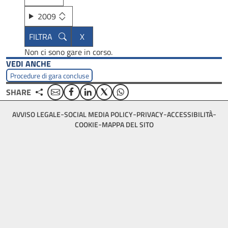
2009
Non ci sono gare in corso.
VEDI ANCHE
Procedure di gara concluse
Email
Facebook
Linkedin
Twitter
WhatsApp
SHARE
Footer
AVVISO LEGALE
SOCIAL MEDIA POLICY
PRIVACY
ACCESSIBILITÀ
bottom
COOKIE
MAPPA DEL SITO
menu
block