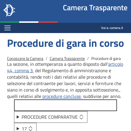
Site
Salta al contenuto principale
Salta al menu di navigazione
Fine pagina
Salta al contenuto principale
Salta al menu di navigazione
Vai a inizio pagina
Camera Trasparente
header
Camera dei deputati
block
trasparenza.camera.it
Menu Bar block
Vai a:
camera.it
Procedure di gara in corso
Briciole di pane
Conoscere la Camera
Camera Trasparente
Procedure di gara
La sezione, in ottemperanza a quanto disposto dall'
articolo
44, comma 3
, del Regolamento di amministrazione e
contabilità, rende noti i dati relativi alle procedure di
selezione del contraente per lavori, servizi e forniture che
siano in corso di svolgimento e, in apposita sottosezione,,
quelli relativi alle
procedure concluse
, suddivise per anno.
PROCEDURE COMPARATIVE
17