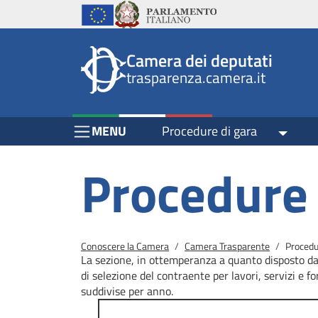
Header
Salta al contenuto principale
Salta al menu di navigazione
Fine pagina
Salta al contenuto principale
Salta al menu di navigazione
Vai a inizio pagina
Istituzioni
Parlamento Italiano
Unione Europea
top
Site
Camera dei deputati
menu
header
trasparenza.camera.it
block
block
Menu Bar block
MENU
Procedure di gara
Toggle
Procedure 
Briciole di pane
Conoscere la Camera
Camera Trasparente
Procedu
La sezione, in ottemperanza a quanto disposto dal
di selezione del contraente per lavori, servizi e fo
suddivise per anno.