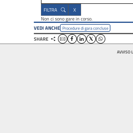
Non ci sono gare in corso.
VEDI ANCHE
Procedure di gara concluse
Email
Facebook
Linkedin
Twitter
WhatsApp
SHARE
Footer
AVVISO 
bottom
menu
block