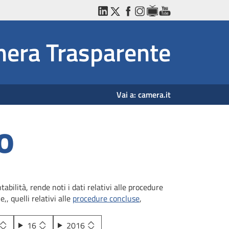
LinkedIn
Twitter
Facebook
Instagram
WebTV
YouTube
era Trasparente
Vai a:
camera.it
o
bilità, rende noti i dati relativi alle procedure
,, quelli relativi alle
procedure concluse
,
16
2016