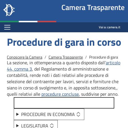
Site
Salta al contenuto principale
Salta al menu di navigazione
Fine pagina
Salta al contenuto principale
Salta al menu di navigazione
Vai a inizio pagina
Camera Trasparente
header
Camera dei deputati
block
trasparenza.camera.it
Menu Bar block
Vai a:
camera.it
Procedure di gara in corso
Briciole di pane
Conoscere la Camera
Camera Trasparente
Procedure di gara
La sezione, in ottemperanza a quanto disposto dall'
articolo
44, comma 3
, del Regolamento di amministrazione e
contabilità, rende noti i dati relativi alle procedure di
selezione del contraente per lavori, servizi e forniture che
siano in corso di svolgimento e, in apposita sottosezione,,
quelli relativi alle
procedure concluse
, suddivise per anno.
PROCEDURE IN ECONOMIA
LEGISLATURA