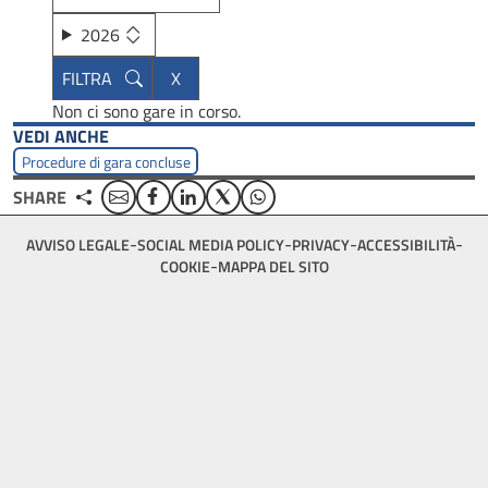
2026
Non ci sono gare in corso.
VEDI ANCHE
Procedure di gara concluse
Email
Facebook
Linkedin
Twitter
WhatsApp
SHARE
Footer
AVVISO LEGALE
SOCIAL MEDIA POLICY
PRIVACY
ACCESSIBILITÀ
bottom
COOKIE
MAPPA DEL SITO
menu
block