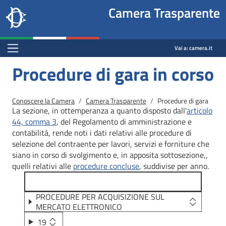
Site
Salta al contenuto principale
Salta al menu di navigazione
Fine pagina
Salta al contenuto principale
Salta al menu di navigazione
Vai a inizio pagina
Camera Trasparente
header
Camera dei deputati
block
trasparenza.camera.it
Menu Bar block
Vai a:
camera.it
Procedure di gara in corso
Briciole di pane
Conoscere la Camera
Camera Trasparente
Procedure di gara
La sezione, in ottemperanza a quanto disposto dall'
articolo
44, comma 3
, del Regolamento di amministrazione e
contabilità, rende noti i dati relativi alle procedure di
selezione del contraente per lavori, servizi e forniture che
siano in corso di svolgimento e, in apposita sottosezione,,
quelli relativi alle
procedure concluse
, suddivise per anno.
PROCEDURE PER ACQUISIZIONE SUL
MERCATO ELETTRONICO
19