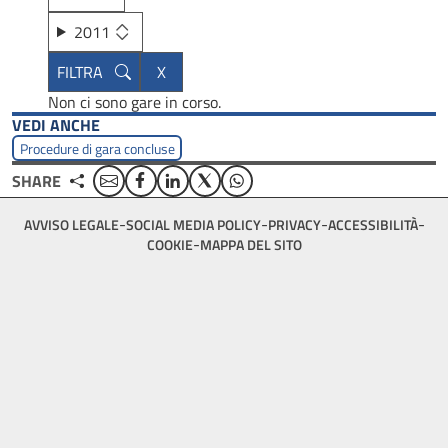
2011
Non ci sono gare in corso.
VEDI ANCHE
Procedure di gara concluse
Email
Facebook
Linkedin
Twitter
WhatsApp
SHARE
Footer
AVVISO LEGALE
SOCIAL MEDIA POLICY
PRIVACY
ACCESSIBILITÀ
bottom
COOKIE
MAPPA DEL SITO
menu
block