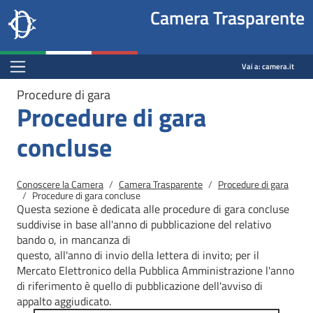
Site
Salta al contenuto principale
Salta al menu di navigazione
Fine pagina
Salta al contenuto principale
Salta al menu di navigazione
Vai a inizio pagina
Camera Trasparente
header
Camera dei deputati
block
trasparenza.camera.it
Menu Bar block
Vai a:
camera.it
Procedure di gara
Procedure di gara
concluse
Briciole di pane
Conoscere la Camera
Camera Trasparente
Procedure di gara
Procedure di gara concluse
Questa sezione è dedicata alle procedure di gara concluse
suddivise in base all'anno di pubblicazione del relativo
bando o, in mancanza di
questo, all'anno di invio della lettera di invito; per il
Mercato
Elettronico della Pubblica Amministrazione l'anno
di riferimento è quello di pubblicazione dell'avviso di
appalto aggiudicato.