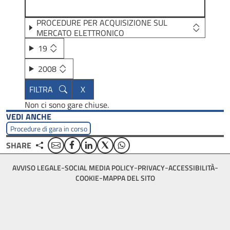
PROCEDURE PER ACQUISIZIONE SUL
MERCATO ELETTRONICO
19
2008
Non ci sono gare chiuse.
VEDI ANCHE
Procedure di gara in corso
Email
Facebook
Linkedin
Twitter
WhatsApp
SHARE
Footer
AVVISO LEGALE
SOCIAL MEDIA POLICY
PRIVACY
ACCESSIBILITÀ
bottom
COOKIE
MAPPA DEL SITO
menu
block