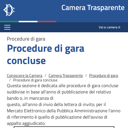
Site
Salta al contenuto principale
Salta al menu di navigazione
Fine pagina
Salta al contenuto principale
Salta al menu di navigazione
Vai a inizio pagina
Camera Trasparente
header
Camera dei deputati
block
trasparenza.camera.it
Menu Bar block
Vai a:
camera.it
Procedure di gara
Procedure di gara
concluse
Briciole di pane
Conoscere la Camera
Camera Trasparente
Procedure di gara
Procedure di gara concluse
Questa sezione è dedicata alle procedure di gara concluse
suddivise in base all'anno di pubblicazione del relativo
bando o, in mancanza di
questo, all'anno di invio della lettera di invito; per il
Mercato
Elettronico della Pubblica Amministrazione l'anno
di riferimento è quello di pubblicazione dell'avviso di
appalto aggiudicato.