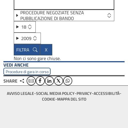
PROCEDURE NEGOZIATE SENZA
PUBBLICAZIONE DI BANDO
18
2009
Non ci sono gare chiuse.
VEDI ANCHE
Procedure di gara in corso
Email
Facebook
Linkedin
Twitter
WhatsApp
SHARE
Footer
AVVISO LEGALE
SOCIAL MEDIA POLICY
PRIVACY
ACCESSIBILITÀ
bottom
COOKIE
MAPPA DEL SITO
menu
block