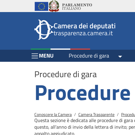
Header
Salta al contenuto principale
Salta al menu di navigazione
Fine pagina
Salta al contenuto principale
Salta al menu di navigazione
Vai a inizio pagina
Istituzioni
Parlamento Italiano
Unione Europea
top
Site
Camera dei deputati
menu
header
trasparenza.camera.it
block
block
Menu Bar block
MENU
Procedure di gara
Toggle
Procedure di gara
Procedure 
Briciole di pane
Conoscere la Camera
Camera Trasparente
Procedu
Questa sezione è dedicata alle procedure di gara 
questo, all'anno di invio della lettera di invito; pe
appalto aggiudicato.