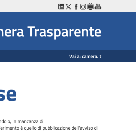
LinkedIn
Twitter
Facebook
Instagram
WebTV
YouTube
era Trasparente
Vai a:
camera.it
se
ando o, in mancanza di
erimento è quello di pubblicazione dell'avviso di