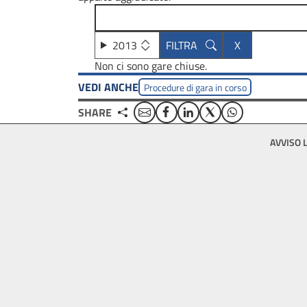
2013
Non ci sono gare chiuse.
VEDI ANCHE
Procedure di gara in corso
Email
Facebook
Linkedin
Twitter
WhatsApp
SHARE
Footer
AVVISO 
bottom
menu
block