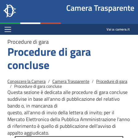
Site
Salta al contenuto principale
Salta al menu di navigazione
Fine pagina
Salta al contenuto principale
Salta al menu di navigazione
Vai a inizio pagina
Camera Trasparente
header
Camera dei deputati
block
trasparenza.camera.it
Menu Bar block
Vai a:
camera.it
Procedure di gara
Procedure di gara
concluse
Briciole di pane
Conoscere la Camera
Camera Trasparente
Procedure di gara
Procedure di gara concluse
Questa sezione è dedicata alle procedure di gara concluse
suddivise in base all'anno di pubblicazione del relativo
bando o, in mancanza di
questo, all'anno di invio della lettera di invito; per il
Mercato
Elettronico della Pubblica Amministrazione l'anno
di riferimento è quello di pubblicazione dell'avviso di
appalto aggiudicato.