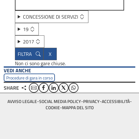
CONCESSIONE DI SERVIZI
19
2017
Non ci sono gare chiuse.
VEDI ANCHE
Procedure di gara in corso
Email
Facebook
Linkedin
Twitter
WhatsApp
SHARE
Footer
AVVISO LEGALE
SOCIAL MEDIA POLICY
PRIVACY
ACCESSIBILITÀ
bottom
COOKIE
MAPPA DEL SITO
menu
block