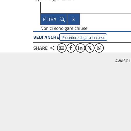
Non ci sono gare chiuse.
VEDI ANCHE
Procedure di gara in corso
Email
Facebook
Linkedin
Twitter
WhatsApp
SHARE
Footer
AVVISO 
bottom
menu
block