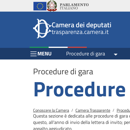
Header
Salta al contenuto principale
Salta al menu di navigazione
Fine pagina
Salta al contenuto principale
Salta al menu di navigazione
Vai a inizio pagina
Istituzioni
Parlamento Italiano
Unione Europea
top
Site
Camera dei deputati
menu
header
trasparenza.camera.it
block
block
Menu Bar block
MENU
Procedure di gara
Toggle
Procedure di gara
Procedure 
Briciole di pane
Conoscere la Camera
Camera Trasparente
Procedu
Questa sezione è dedicata alle procedure di gara 
questo, all'anno di invio della lettera di invito; pe
appalto aggiudicato.