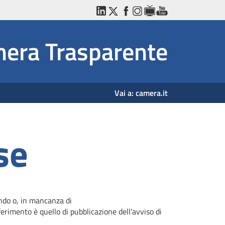
LinkedIn
Twitter
Facebook
Instagram
WebTV
YouTube
era Trasparente
Vai a:
camera.it
se
ando o, in mancanza di
erimento è quello di pubblicazione dell'avviso di