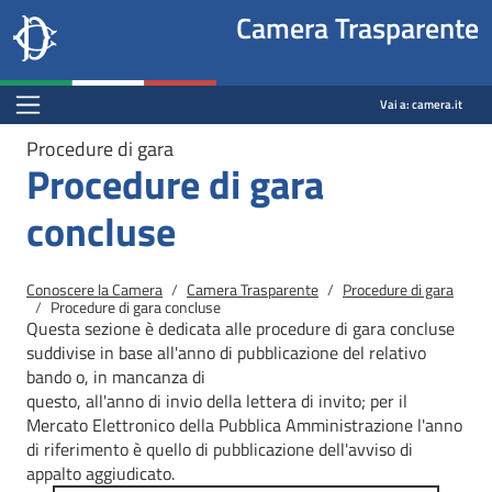
Site
Salta al contenuto principale
Salta al menu di navigazione
Fine pagina
Salta al contenuto principale
Salta al menu di navigazione
Vai a inizio pagina
Camera Trasparente
header
Camera dei deputati
block
trasparenza.camera.it
Menu Bar block
Vai a:
camera.it
Procedure di gara
Procedure di gara
concluse
Briciole di pane
Conoscere la Camera
Camera Trasparente
Procedure di gara
Procedure di gara concluse
Questa sezione è dedicata alle procedure di gara concluse
suddivise in base all'anno di pubblicazione del relativo
bando o, in mancanza di
questo, all'anno di invio della lettera di invito; per il
Mercato
Elettronico della Pubblica Amministrazione l'anno
di riferimento è quello di pubblicazione dell'avviso di
appalto aggiudicato.