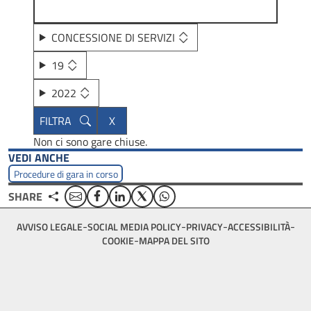
CONCESSIONE DI SERVIZI
19
2022
Non ci sono gare chiuse.
VEDI ANCHE
Procedure di gara in corso
Email
Facebook
Linkedin
Twitter
WhatsApp
SHARE
Footer
AVVISO LEGALE
SOCIAL MEDIA POLICY
PRIVACY
ACCESSIBILITÀ
bottom
COOKIE
MAPPA DEL SITO
menu
block