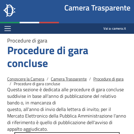
Site
Salta al contenuto principale
Salta al menu di navigazione
Fine pagina
Salta al contenuto principale
Salta al menu di navigazione
Vai a inizio pagina
Camera Trasparente
header
Camera dei deputati
block
trasparenza.camera.it
Menu Bar block
Vai a:
camera.it
Procedure di gara
Procedure di gara
concluse
Briciole di pane
Conoscere la Camera
Camera Trasparente
Procedure di gara
Procedure di gara concluse
Questa sezione è dedicata alle procedure di gara concluse
suddivise in base all'anno di pubblicazione del relativo
bando o, in mancanza di
questo, all'anno di invio della lettera di invito; per il
Mercato
Elettronico della Pubblica Amministrazione l'anno
di riferimento è quello di pubblicazione dell'avviso di
appalto aggiudicato.