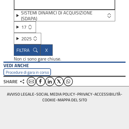
SISTEMI DINAMICI DI ACQUISIZIONE
(SDAPA)
17
2025
Non ci sono gare chiuse.
VEDI ANCHE
Procedure di gara in corso
Email
Facebook
Linkedin
Twitter
WhatsApp
SHARE
Footer
AVVISO LEGALE
SOCIAL MEDIA POLICY
PRIVACY
ACCESSIBILITÀ
bottom
COOKIE
MAPPA DEL SITO
menu
block