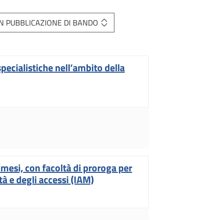
N PUBBLICAZIONE DI BANDO
pecialistiche nell’ambito della
 mesi, con facoltà di proroga per
ità e degli accessi (IAM)