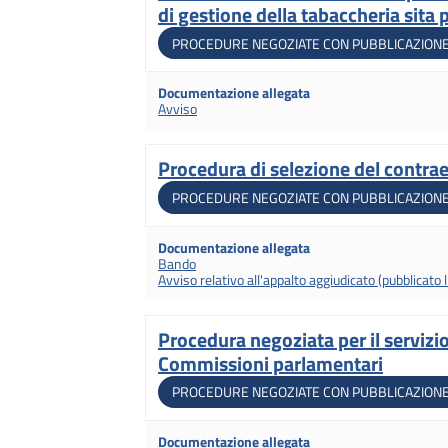
di gestione della tabaccheria sita
Tipologia di gara
PROCEDURE NEGOZIATE CON PUBBLICAZIONE
Documentazione allegata
Avviso
Procedura di selezione del contrae
Titolo
Tipologia di gara
PROCEDURE NEGOZIATE CON PUBBLICAZIONE
Documentazione allegata
Bando
Avviso relativo all'appalto aggiudicato (pubblicato
Procedura negoziata per il servizio
Titolo
Commissioni parlamentari
Tipologia di gara
PROCEDURE NEGOZIATE CON PUBBLICAZIONE
Documentazione allegata