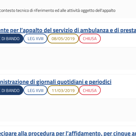
 contesto tecnico di riferimento ed alle attività oggetto dell'appalto
nte per l’appalto del servizio di ambulanza e di prest
Legislatura di apertura
Data di apertura
Stato gara
 DI BANDO
LEG
XVIII
08/05/2019
CHIUSA
strazione di giornali quotidiani e periodici
Legislatura di apertura
Data di apertura
Stato gara
 DI BANDO
LEG
XVIII
11/03/2019
CHIUSA
cipare alla procedura per l’affidamento, per cinque an