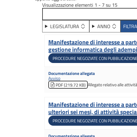
Visualizzazione elementi 1 - 7 su 15
LEGISLATURA
ANNO
Manifestazione di interesse a parte
Titolo
gestione informatica degli adempim
Tipologia di gara
PROCEDURE NEGOZIATE CON PUBBLICAZIONE
Documentazione allegata
Avviso
Allegato relativo alle attivi
PDF (219.72 KB)
Manifestazione di interesse a part
Titolo
ulteriori sei mesi, di attività spec
Tipologia di gara
PROCEDURE NEGOZIATE CON PUBBLICAZIONE
Documentazione allegata