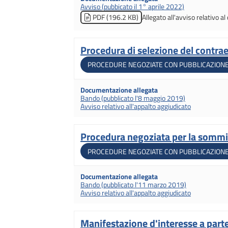
Avviso (pubbicato il 1° aprile 2022)
Allegato all'avviso relativo al
PDF (196.2 KB)
Procedura di selezione del contrae
Titolo
Tipologia di gara
PROCEDURE NEGOZIATE CON PUBBLICAZIONE
Documentazione allegata
Bando (pubblicato l'8 maggio 2019)
Avviso relativo all'appalto aggiudicato
Procedura negoziata per la sommini
Titolo
Tipologia di gara
PROCEDURE NEGOZIATE CON PUBBLICAZIONE
Documentazione allegata
Bando (pubblicato l'11 marzo 2019)
Avviso relativo all'appalto aggiudicato
Manifestazione d'interesse a parte
Titolo