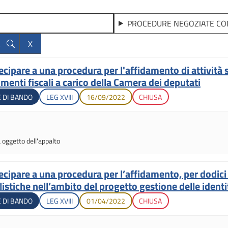
PROCEDURE NEGOZIATE CO
cipare a una procedura per l'affidamento di attività s
enti fiscali a carico della Camera dei deputati
Legislatura di apertura
Data di apertura
Stato gara
 DI BANDO
LEG
XVIII
16/09/2022
CHIUSA
tà oggetto dell'appalto
ecipare a una procedura per l’affidamento, per dodici
ialistiche nell’ambito del progetto gestione delle ident
Legislatura di apertura
Data di apertura
Stato gara
 DI BANDO
LEG
XVIII
01/04/2022
CHIUSA