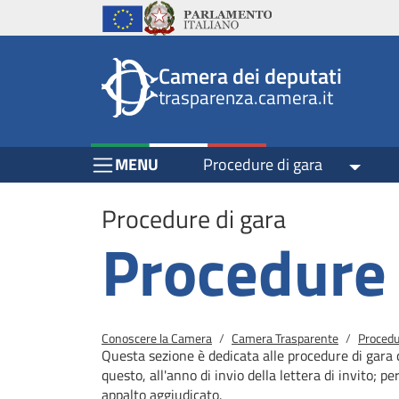
Header
Salta al contenuto principale
Salta al menu di navigazione
Fine pagina
Salta al contenuto principale
Salta al menu di navigazione
Vai a inizio pagina
Istituzioni
Parlamento Italiano
Unione Europea
top
Site
Camera dei deputati
menu
header
trasparenza.camera.it
block
block
Menu Bar block
MENU
Procedure di gara
Toggle
Procedure di gara
Procedure 
Briciole di pane
Conoscere la Camera
Camera Trasparente
Procedu
Questa sezione è dedicata alle procedure di gara 
questo, all'anno di invio della lettera di invito; pe
appalto aggiudicato.