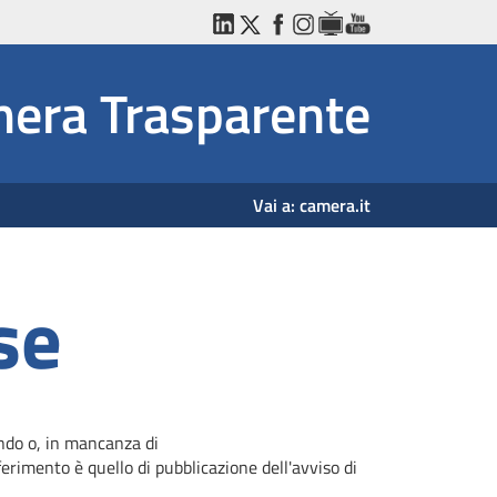
LinkedIn
Twitter
Facebook
Instagram
WebTV
YouTube
era Trasparente
Vai a:
camera.it
se
ando o, in mancanza di
erimento è quello di pubblicazione dell'avviso di