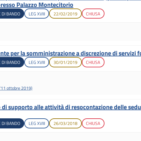
 presso Palazzo Montecitorio
Legislatura di apertura
Data di apertura
Stato gara
 DI BANDO
LEG
XVIII
22/02/2019
CHIUSA
nte per la somministrazione a discrezione di servizi f
Legislatura di apertura
Data di apertura
Stato gara
 DI BANDO
LEG
XVIII
30/01/2019
CHIUSA
 l'11 ottobre 2019)
 di supporto alle attività di resocontazione delle sedu
Legislatura di apertura
Data di apertura
Stato gara
 DI BANDO
LEG
XVIII
26/03/2018
CHIUSA