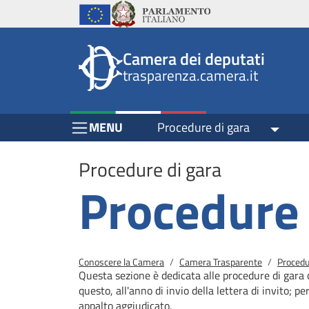
Header
Salta al contenuto principale
Salta al menu di navigazione
Fine pagina
Salta al contenuto principale
Salta al menu di navigazione
Vai a inizio pagina
Istituzioni
Parlamento Italiano
Unione Europea
top
Site
Camera dei deputati
menu
header
trasparenza.camera.it
block
block
Menu Bar block
MENU
Procedure di gara
Toggle
Procedure di gara
Procedure 
Briciole di pane
Conoscere la Camera
Camera Trasparente
Procedu
Questa sezione è dedicata alle procedure di gara 
questo, all'anno di invio della lettera di invito; pe
appalto aggiudicato.