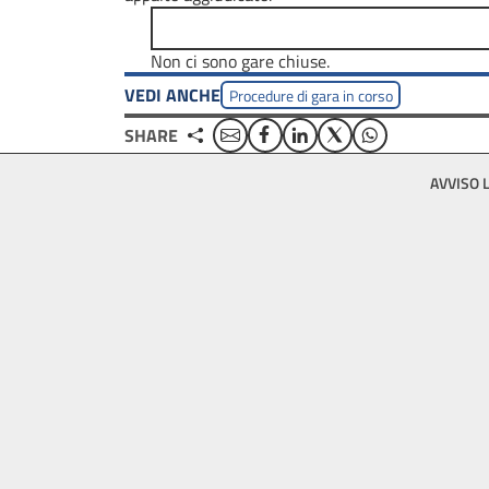
Non ci sono gare chiuse.
VEDI ANCHE
Procedure di gara in corso
Email
Facebook
Linkedin
Twitter
WhatsApp
SHARE
Footer
AVVISO 
bottom
menu
block