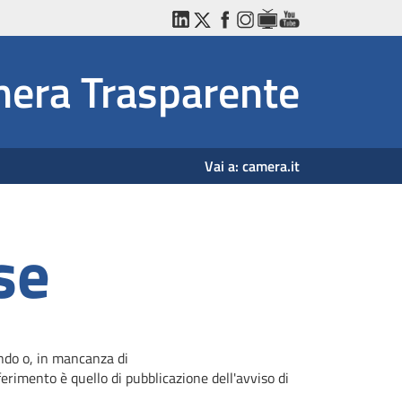
LinkedIn
Twitter
Facebook
Instagram
WebTV
YouTube
era Trasparente
Vai a:
camera.it
se
ando o, in mancanza di
erimento è quello di pubblicazione dell'avviso di