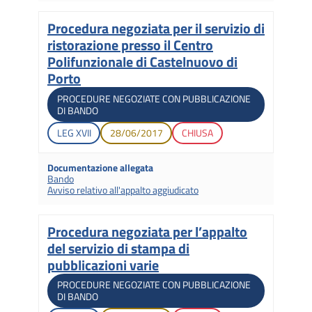
Procedura negoziata per il servizio di
Titolo
ristorazione presso il Centro
Polifunzionale di Castelnuovo di
Porto
Tipologia di gara
PROCEDURE NEGOZIATE CON PUBBLICAZIONE
DI BANDO
Legislatura di apertura
Data di apertura
Stato gara
LEG
XVII
28/06/2017
CHIUSA
Documentazione allegata
Bando
Avviso relativo all'appalto aggiudicato
Procedura negoziata per l’appalto
Titolo
del servizio di stampa di
pubblicazioni varie
Tipologia di gara
PROCEDURE NEGOZIATE CON PUBBLICAZIONE
DI BANDO