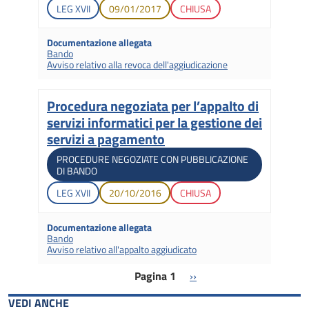
Legislatura di apertura
Data di apertura
Stato gara
LEG
XVII
09/01/2017
CHIUSA
Documentazione allegata
Bando
Avviso relativo alla revoca dell'aggiudicazione
Procedura negoziata per l’appalto di
Titolo
servizi informatici per la gestione dei
servizi a pagamento
Tipologia di gara
PROCEDURE NEGOZIATE CON PUBBLICAZIONE
DI BANDO
Legislatura di apertura
Data di apertura
Stato gara
LEG
XVII
20/10/2016
CHIUSA
Documentazione allegata
Bando
Avviso relativo all'appalto aggiudicato
Paginazione
Pagina successiva
Pagina 1
››
VEDI ANCHE