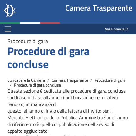
Site
Salta al contenuto principale
Salta al menu di navigazione
Fine pagina
Salta al contenuto principale
Salta al menu di navigazione
Vai a inizio pagina
Camera Trasparente
header
Camera dei deputati
block
trasparenza.camera.it
Menu Bar block
Vai a:
camera.it
Procedure di gara
Procedure di gara
concluse
Briciole di pane
Conoscere la Camera
Camera Trasparente
Procedure di gara
Procedure di gara concluse
Questa sezione è dedicata alle procedure di gara concluse
suddivise in base all'anno di pubblicazione del relativo
bando o, in mancanza di
questo, all'anno di invio della lettera di invito; per il
Mercato
Elettronico della Pubblica Amministrazione l'anno
di riferimento è quello di pubblicazione dell'avviso di
appalto aggiudicato.