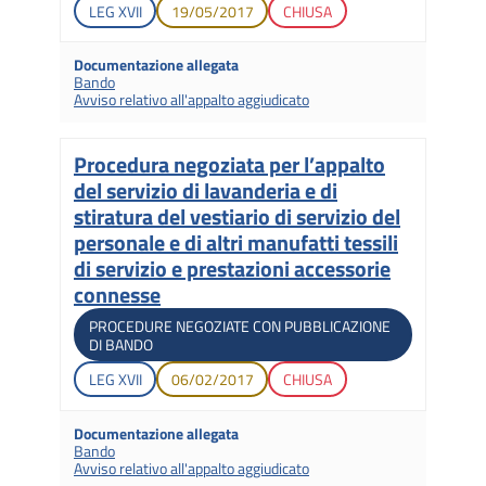
Legislatura di apertura
Data di apertura
Stato gara
LEG
XVII
19/05/2017
CHIUSA
Documentazione allegata
Bando
Avviso relativo all'appalto aggiudicato
Procedura negoziata per l’appalto
Titolo
del servizio di lavanderia e di
stiratura del vestiario di servizio del
personale e di altri manufatti tessili
di servizio e prestazioni accessorie
connesse
Tipologia di gara
PROCEDURE NEGOZIATE CON PUBBLICAZIONE
DI BANDO
Legislatura di apertura
Data di apertura
Stato gara
LEG
XVII
06/02/2017
CHIUSA
Documentazione allegata
Bando
Avviso relativo all'appalto aggiudicato