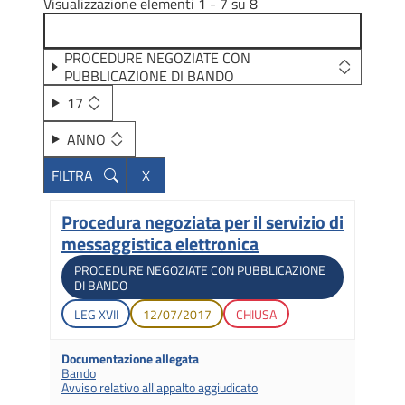
Visualizzazione elementi 1 - 7 su 8
PROCEDURE NEGOZIATE CON
PUBBLICAZIONE DI BANDO
17
ANNO
Procedura negoziata per il servizio di
Titolo
messaggistica elettronica
Tipologia di gara
PROCEDURE NEGOZIATE CON PUBBLICAZIONE
DI BANDO
Legislatura di apertura
Data di apertura
Stato gara
LEG
XVII
12/07/2017
CHIUSA
Documentazione allegata
Bando
Avviso relativo all'appalto aggiudicato