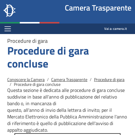
Site
Salta al contenuto principale
Salta al menu di navigazione
Fine pagina
Salta al contenuto principale
Salta al menu di navigazione
Vai a inizio pagina
Camera Trasparente
header
Camera dei deputati
block
trasparenza.camera.it
Menu Bar block
Vai a:
camera.it
Procedure di gara
Procedure di gara
concluse
Briciole di pane
Conoscere la Camera
Camera Trasparente
Procedure di gara
Procedure di gara concluse
Questa sezione è dedicata alle procedure di gara concluse
suddivise in base all'anno di pubblicazione del relativo
bando o, in mancanza di
questo, all'anno di invio della lettera di invito; per il
Mercato
Elettronico della Pubblica Amministrazione l'anno
di riferimento è quello di pubblicazione dell'avviso di
appalto aggiudicato.