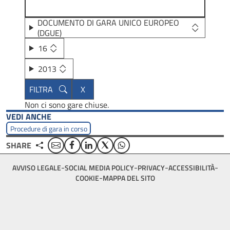
DOCUMENTO DI GARA UNICO EUROPEO
(DGUE)
16
2013
Non ci sono gare chiuse.
VEDI ANCHE
Procedure di gara in corso
Email
Facebook
Linkedin
Twitter
WhatsApp
SHARE
Footer
AVVISO LEGALE
SOCIAL MEDIA POLICY
PRIVACY
ACCESSIBILITÀ
bottom
COOKIE
MAPPA DEL SITO
menu
block