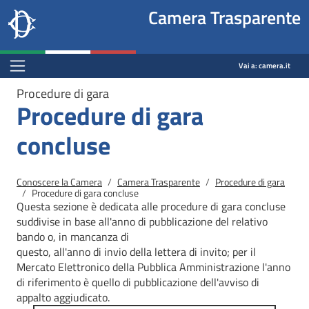
Site
Salta al contenuto principale
Salta al menu di navigazione
Fine pagina
Salta al contenuto principale
Salta al menu di navigazione
Vai a inizio pagina
Camera Trasparente
header
Camera dei deputati
block
trasparenza.camera.it
Menu Bar block
Vai a:
camera.it
Procedure di gara
Procedure di gara
concluse
Briciole di pane
Conoscere la Camera
Camera Trasparente
Procedure di gara
Procedure di gara concluse
Questa sezione è dedicata alle procedure di gara concluse
suddivise in base all'anno di pubblicazione del relativo
bando o, in mancanza di
questo, all'anno di invio della lettera di invito; per il
Mercato
Elettronico della Pubblica Amministrazione l'anno
di riferimento è quello di pubblicazione dell'avviso di
appalto aggiudicato.