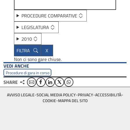
PROCEDURE COMPARATIVE
LEGISLATURA
2010
Non ci sono gare chiuse.
VEDI ANCHE
Procedure di gara in corso
Email
Facebook
Linkedin
Twitter
WhatsApp
SHARE
Footer
AVVISO LEGALE
SOCIAL MEDIA POLICY
PRIVACY
ACCESSIBILITÀ
bottom
COOKIE
MAPPA DEL SITO
menu
block