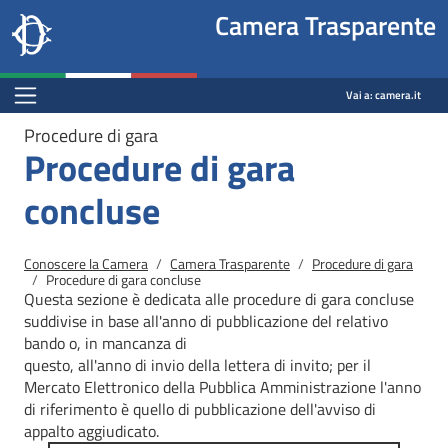
Site
Salta al contenuto principale
Salta al menu di navigazione
Fine pagina
Salta al contenuto principale
Salta al menu di navigazione
Vai a inizio pagina
Camera Trasparente
header
Camera dei deputati
block
trasparenza.camera.it
Menu Bar block
Vai a:
camera.it
Procedure di gara
Procedure di gara
concluse
Briciole di pane
Conoscere la Camera
Camera Trasparente
Procedure di gara
Procedure di gara concluse
Questa sezione è dedicata alle procedure di gara concluse
suddivise in base all'anno di pubblicazione del relativo
bando o, in mancanza di
questo, all'anno di invio della lettera di invito; per il
Mercato
Elettronico della Pubblica Amministrazione l'anno
di riferimento è quello di pubblicazione dell'avviso di
appalto aggiudicato.