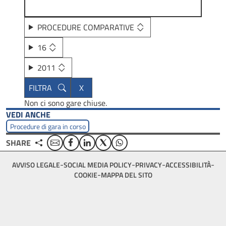
PROCEDURE COMPARATIVE
16
2011
Non ci sono gare chiuse.
VEDI ANCHE
Procedure di gara in corso
Email
Facebook
Linkedin
Twitter
WhatsApp
SHARE
Footer
AVVISO LEGALE
SOCIAL MEDIA POLICY
PRIVACY
ACCESSIBILITÀ
bottom
COOKIE
MAPPA DEL SITO
menu
block