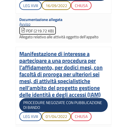
Legislatura di apertura
Data di apertura
Stato gara
LEG
XVIII
16/09/2022
CHIUSA
Documentazione allegata
Avviso
PDF (219.72 KB)
Allegato relativo alle attività oggetto dell'appalto
Manifestazione di interesse a
Titolo
partecipare a una procedura per
l’affidamento, per dodici mesi, con
facoltà di proroga per ulteriori sei
mesi, di attività specialistiche
nell’ambito del progetto gestione
delle identità e degli accessi (IAM)
Tipologia di gara
PROCEDURE NEGOZIATE CON PUBBLICAZIONE
DI BANDO
Legislatura di apertura
Data di apertura
Stato gara
LEG
XVIII
01/04/2022
CHIUSA