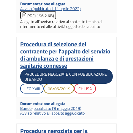
Documentazione allegata
Avviso (pubbicato il 1° aprile 2022)
PDF (196.2 KB)
Allegato all'avviso relativo al contesto tecnico di
riferimento ed alle attività oggetto dell'appalto
Procedura di selezione del
Titolo
contraente per l’appalto del servizio
di ambulanza e di prestazioni
sanitarie connesse
Tipologia di gara
PROCEDURE NEGOZIATE CON PUBBLICAZIONE
DI BANDO
Legislatura di apertura
Data di apertura
Stato gara
LEG
XVIII
08/05/2019
CHIUSA
Documentazione allegata
Bando (pubblicato l'8 maggio 2019)
Avviso relativo all'appalto aggiudicato
Procedura negoziata per la
Titolo