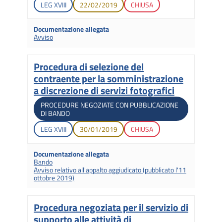
Legislatura di apertura
Data di apertura
Stato gara
LEG
XVIII
22/02/2019
CHIUSA
Documentazione allegata
Avviso
Procedura di selezione del
Titolo
contraente per la somministrazione
a discrezione di servizi fotografici
Tipologia di gara
PROCEDURE NEGOZIATE CON PUBBLICAZIONE
DI BANDO
Legislatura di apertura
Data di apertura
Stato gara
LEG
XVIII
30/01/2019
CHIUSA
Documentazione allegata
Bando
Avviso relativo all'appalto aggiudicato (pubblicato l'11
ottobre 2019)
Procedura negoziata per il servizio di
Titolo
supporto alle attività di