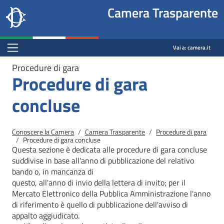
Site
Salta al contenuto principale
Salta al menu di navigazione
Fine pagina
Salta al contenuto principale
Salta al menu di navigazione
Vai a inizio pagina
Camera Trasparente
header
Camera dei deputati
block
trasparenza.camera.it
Menu Bar block
Vai a:
camera.it
Procedure di gara
Procedure di gara
concluse
Briciole di pane
Conoscere la Camera
Camera Trasparente
Procedure di gara
Procedure di gara concluse
Questa sezione è dedicata alle procedure di gara concluse
suddivise in base all'anno di pubblicazione del relativo
bando o, in mancanza di
questo, all'anno di invio della lettera di invito; per il
Mercato
Elettronico della Pubblica Amministrazione l'anno
di riferimento è quello di pubblicazione dell'avviso di
appalto aggiudicato.