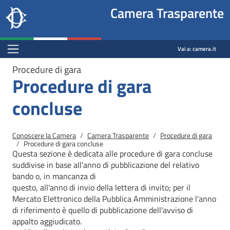
Site
Salta al contenuto principale
Salta al menu di navigazione
Fine pagina
Salta al contenuto principale
Salta al menu di navigazione
Vai a inizio pagina
Camera Trasparente
header
Camera dei deputati
block
trasparenza.camera.it
Menu Bar block
Vai a:
camera.it
Procedure di gara
Procedure di gara
concluse
Briciole di pane
Conoscere la Camera
Camera Trasparente
Procedure di gara
Procedure di gara concluse
Questa sezione è dedicata alle procedure di gara concluse
suddivise in base all'anno di pubblicazione del relativo
bando o, in mancanza di
questo, all'anno di invio della lettera di invito; per il
Mercato
Elettronico della Pubblica Amministrazione l'anno
di riferimento è quello di pubblicazione dell'avviso di
appalto aggiudicato.