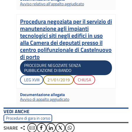
Avviso relativo all'appalto aggiudicato
Procedura negoziata per il servizio di
Titolo
manutenzione agli impianti
tecnologici siti negli edifici in uso
alla Camera dei deputati presso il
centro polifunzionale di Castelnuovo
di porto
Tipologia di gara
PROCEDURE NEGOZIATE SENZA
PUBBLICAZIONE DI BANDO
Legislatura di apertura
Data di apertura
Stato gara
LEG
XVIII
21/01/2019
CHIUSA
Documentazione allegata
Avviso di appalto aggiudicato
VEDI ANCHE
Procedure di gara in corso
Email
Facebook
Linkedin
Twitter
WhatsApp
SHARE