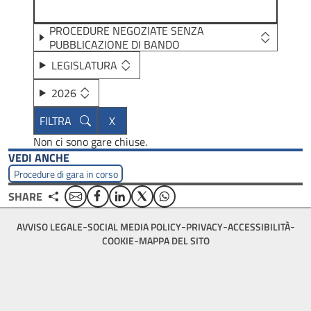
PROCEDURE NEGOZIATE SENZA
PUBBLICAZIONE DI BANDO
LEGISLATURA
2026
Non ci sono gare chiuse.
VEDI ANCHE
Procedure di gara in corso
Email
Facebook
Linkedin
Twitter
WhatsApp
SHARE
Footer
AVVISO LEGALE
SOCIAL MEDIA POLICY
PRIVACY
ACCESSIBILITÀ
bottom
COOKIE
MAPPA DEL SITO
menu
block