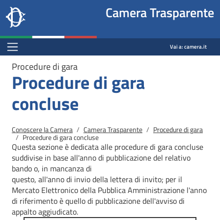
Site
Salta al contenuto principale
Salta al menu di navigazione
Fine pagina
Salta al contenuto principale
Salta al menu di navigazione
Vai a inizio pagina
Camera Trasparente
header
Camera dei deputati
block
trasparenza.camera.it
Menu Bar block
Vai a:
camera.it
Procedure di gara
Procedure di gara
concluse
Briciole di pane
Conoscere la Camera
Camera Trasparente
Procedure di gara
Procedure di gara concluse
Questa sezione è dedicata alle procedure di gara concluse
suddivise in base all'anno di pubblicazione del relativo
bando o, in mancanza di
questo, all'anno di invio della lettera di invito; per il
Mercato
Elettronico della Pubblica Amministrazione l'anno
di riferimento è quello di pubblicazione dell'avviso di
appalto aggiudicato.