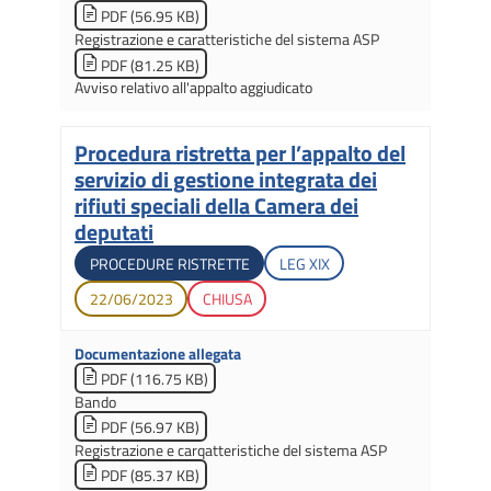
PDF (56.95 KB)
Registrazione e caratteristiche del sistema ASP
PDF (81.25 KB)
Avviso relativo all'appalto aggiudicato
Procedura ristretta per l’appalto del
Titolo
servizio di gestione integrata dei
rifiuti speciali della Camera dei
deputati
Tipologia di gara
Legislatura di apertura
PROCEDURE RISTRETTE
LEG
XIX
Data di apertura
Stato gara
22/06/2023
CHIUSA
Documentazione allegata
PDF (116.75 KB)
Bando
PDF (56.97 KB)
Registrazione e carqatteristiche del sistema ASP
PDF (85.37 KB)