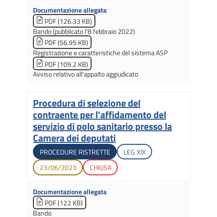
Documentazione allegata
PDF (126.33 KB)
Bando (pubblicato l'8 febbraio 2022)
PDF (56.95 KB)
Registrazione e caratteristiche del sistema ASP
PDF (109.2 KB)
Avviso relativo all'appalto aggiudicato
Procedura di selezione del
Titolo
contraente per l'affidamento del
servizio di polo sanitario presso la
Camera dei deputati
Tipologia di gara
Legislatura di apertura
PROCEDURE RISTRETTE
LEG
XIX
Data di apertura
Stato gara
23/06/2023
CHIUSA
Documentazione allegata
PDF (122 KB)
Bando