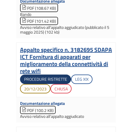
Documentazione allegata
PDF (108.67 KB)
Bando
PDF (101.42 KB)
Avviso relativo all'appalto aggiudicato (pubblicato il 5
maggio 2025) (102 kb)
Appalto specifico n. 3182695 SDAPA
Titolo
ICT Fornitura di apparati per
miglioramento della connettività di
rete wifi
Tipologia di gara
Legislatura di apertura
PROCEDURE RISTRETTE
LEG
XIX
Data di apertura
Stato gara
20/12/2023
CHIUSA
Documentazione allegata
PDF (100.2 KB)
Avviso relativo all'appalto aggiudicato