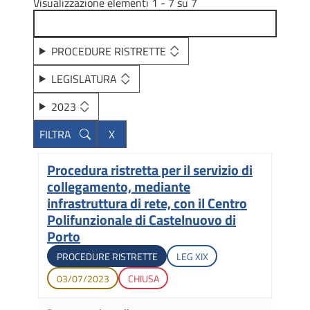
Visualizzazione elementi 1 - 7 su 7
PROCEDURE RISTRETTE
LEGISLATURA
2023
Procedura ristretta per il servizio di
Titolo
collegamento, mediante
infrastruttura di rete, con il Centro
Polifunzionale di Castelnuovo di
Porto
Tipologia di gara
Legislatura di apertura
PROCEDURE RISTRETTE
LEG
XIX
Data di apertura
Stato gara
03/07/2023
CHIUSA