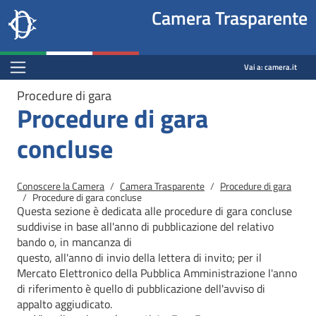
Site
Salta al contenuto principale
Salta al menu di navigazione
Fine pagina
Salta al contenuto principale
Salta al menu di navigazione
Vai a inizio pagina
Camera Trasparente
header
Camera dei deputati
block
trasparenza.camera.it
Menu Bar block
Vai a:
camera.it
Procedure di gara
Procedure di gara
concluse
Briciole di pane
Conoscere la Camera
Camera Trasparente
Procedure di gara
Procedure di gara concluse
Questa sezione è dedicata alle procedure di gara concluse
suddivise in base all'anno di pubblicazione del relativo
bando o, in mancanza di
questo, all'anno di invio della lettera di invito; per il
Mercato
Elettronico della Pubblica Amministrazione l'anno
di riferimento è quello di pubblicazione dell'avviso di
appalto aggiudicato.