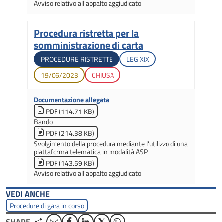
Avviso relativo all'appalto aggiudicato
Procedura ristretta per la
Titolo
somministrazione di carta
Tipologia di gara
Legislatura di apertura
PROCEDURE RISTRETTE
LEG
XIX
Data di apertura
Stato gara
19/06/2023
CHIUSA
Documentazione allegata
PDF (114.71 KB)
Bando
PDF (214.38 KB)
Svolgimento della procedura mediante l'utilizzo di una
piattaforma telematica in modalità ASP
PDF (143.59 KB)
Avviso relativo all'appalto aggiudicato
VEDI ANCHE
Procedure di gara in corso
Email
Facebook
Linkedin
Twitter
WhatsApp
SHARE