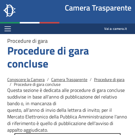
Site
Salta al contenuto principale
Salta al menu di navigazione
Fine pagina
Salta al contenuto principale
Salta al menu di navigazione
Vai a inizio pagina
Camera Trasparente
header
Camera dei deputati
block
trasparenza.camera.it
Menu Bar block
Vai a:
camera.it
Procedure di gara
Procedure di gara
concluse
Briciole di pane
Conoscere la Camera
Camera Trasparente
Procedure di gara
Procedure di gara concluse
Questa sezione è dedicata alle procedure di gara concluse
suddivise in base all'anno di pubblicazione del relativo
bando o, in mancanza di
questo, all'anno di invio della lettera di invito; per il
Mercato
Elettronico della Pubblica Amministrazione l'anno
di riferimento è quello di pubblicazione dell'avviso di
appalto aggiudicato.