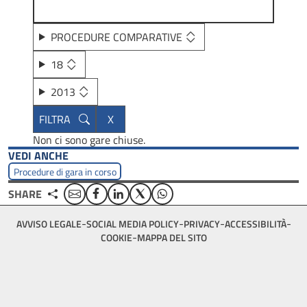
PROCEDURE COMPARATIVE
18
2013
Non ci sono gare chiuse.
VEDI ANCHE
Procedure di gara in corso
Email
Facebook
Linkedin
Twitter
WhatsApp
SHARE
Footer
AVVISO LEGALE
SOCIAL MEDIA POLICY
PRIVACY
ACCESSIBILITÀ
bottom
COOKIE
MAPPA DEL SITO
menu
block