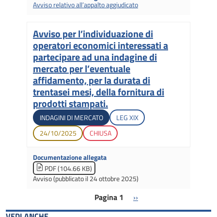
Avviso relativo all’appalto aggiudicato
Avviso per l’individuazione di
Titolo
operatori economici interessati a
partecipare ad una indagine di
mercato per l’eventuale
affidamento, per la durata di
trentasei mesi, della fornitura di
prodotti stampati.
Tipologia di gara
Legislatura di apertura
INDAGINI DI MERCATO
LEG
XIX
Data di apertura
Stato gara
24/10/2025
CHIUSA
Documentazione allegata
PDF (104.66 KB)
Avviso (pubblicato il 24 ottobre 2025)
Paginazione
Pagina successiva
Pagina 1
››
VEDI ANCHE