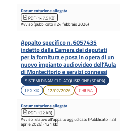
Documentazione allegata
PDF (147.5 KB)
Avviso (pubblicato il 24 febbraio 2026)
Appalto specifico n. 6057435
Titolo
indetto dalla Camera dei deputati
per la fornitura e posa in opera di un
nuovo impianto audiovideo dell’Aula
di Montecitorio e servizi connessi
Tipologia di gara
SISTEMI DINAMICI DI ACQUISIZIONE (SDAPA)
Legislatura di apertura
Data di apertura
Stato gara
LEG
XIX
12/02/2026
CHIUSA
Documentazione allegata
PDF (122 KB)
Avviso relativo all'appalto aggiudicato (Pubblicato il 23
aprile 2026) (121 kb)