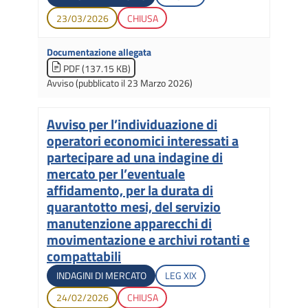
Data di apertura
Stato gara
23/03/2026
CHIUSA
Documentazione allegata
PDF (137.15 KB)
Avviso (pubblicato il 23 Marzo 2026)
Avviso per l’individuazione di
Titolo
operatori economici interessati a
partecipare ad una indagine di
mercato per l’eventuale
affidamento, per la durata di
quarantotto mesi, del servizio
manutenzione apparecchi di
movimentazione e archivi rotanti e
compattabili
Tipologia di gara
Legislatura di apertura
INDAGINI DI MERCATO
LEG
XIX
Data di apertura
Stato gara
24/02/2026
CHIUSA