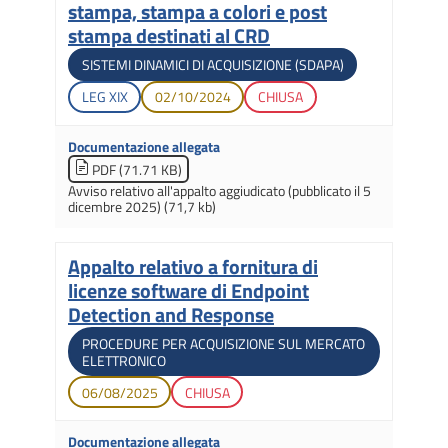
stampa, stampa a colori e post
stampa destinati al CRD
Tipologia di gara
SISTEMI DINAMICI DI ACQUISIZIONE (SDAPA)
Legislatura di apertura
Data di apertura
Stato gara
LEG
XIX
02/10/2024
CHIUSA
Documentazione allegata
PDF (71.71 KB)
Avviso relativo all'appalto aggiudicato (pubblicato il 5
dicembre 2025) (71,7 kb)
Appalto relativo a fornitura di
Titolo
licenze software di Endpoint
Detection and Response
Tipologia di gara
PROCEDURE PER ACQUISIZIONE SUL MERCATO
ELETTRONICO
Data di apertura
Stato gara
06/08/2025
CHIUSA
Documentazione allegata