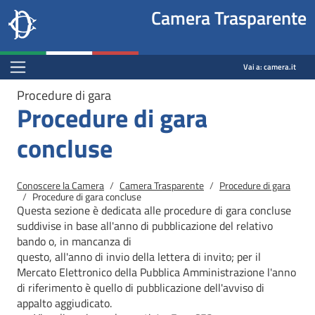
Site
Salta al contenuto principale
Salta al menu di navigazione
Fine pagina
Salta al contenuto principale
Salta al menu di navigazione
Vai a inizio pagina
Camera Trasparente
header
Camera dei deputati
block
trasparenza.camera.it
Menu Bar block
Vai a:
camera.it
Procedure di gara
Procedure di gara
concluse
Briciole di pane
Conoscere la Camera
Camera Trasparente
Procedure di gara
Procedure di gara concluse
Questa sezione è dedicata alle procedure di gara concluse
suddivise in base all'anno di pubblicazione del relativo
bando o, in mancanza di
questo, all'anno di invio della lettera di invito; per il
Mercato
Elettronico della Pubblica Amministrazione l'anno
di riferimento è quello di pubblicazione dell'avviso di
appalto aggiudicato.