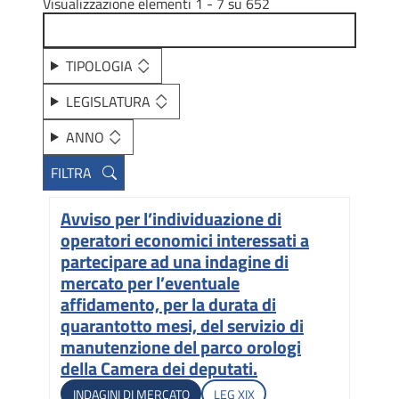
Visualizzazione elementi 1 - 7 su 652
TIPOLOGIA
LEGISLATURA
ANNO
Avviso per l’individuazione di
Titolo
operatori economici interessati a
partecipare ad una indagine di
mercato per l’eventuale
affidamento, per la durata di
quarantotto mesi, del servizio di
manutenzione del parco orologi
della Camera dei deputati.
Tipologia di gara
Legislatura di apertura
INDAGINI DI MERCATO
LEG
XIX