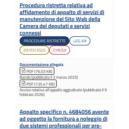
Procedura ristretta relativa ad
Titolo
affidamento di appalto di servizi di
manutenzione del Sito Web della
Camera dei deputati e servizi
connessi
Tipologia di gara
Legislatura di apertura
PROCEDURE RISTRETTE
LEG
XIX
Data di apertura
Stato gara
03/03/2025
CHIUSA
Documentazione allegata
PDF (76.03 KB)
Bando (pubblicato il 3 marzo 2025)
PDF (135.47 KB)
Avviso relativo all'appalto aggiudicato (pubblicato il 9
febbraio 2026)
Appalto specifico n. 4684056 avente
Titolo
ad oggetto la fornitura a noleggio di
due sistemi professionali per pre-