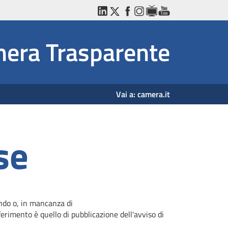
LinkedIn
Twitter
Facebook
Instagram
WebTV
YouTube
era Trasparente
Vai a:
camera.it
se
ando o, in mancanza di
erimento è quello di pubblicazione dell'avviso di