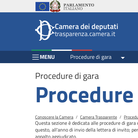
Header
Salta al contenuto principale
Salta al menu di navigazione
Fine pagina
Salta al contenuto principale
Salta al menu di navigazione
Vai a inizio pagina
Istituzioni
Parlamento Italiano
Unione Europea
top
Site
Camera dei deputati
menu
header
trasparenza.camera.it
block
block
Menu Bar block
MENU
Procedure di gara
Toggle
Procedure di gara
Procedure 
Briciole di pane
Conoscere la Camera
Camera Trasparente
Procedu
Questa sezione è dedicata alle procedure di gara 
questo, all'anno di invio della lettera di invito; pe
appalto aggiudicato.