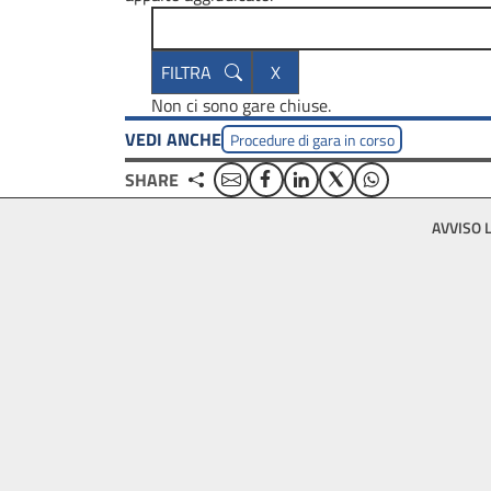
Non ci sono gare chiuse.
VEDI ANCHE
Procedure di gara in corso
Email
Facebook
Linkedin
Twitter
WhatsApp
SHARE
Footer
AVVISO 
bottom
menu
block