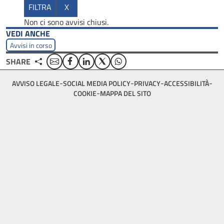
Non ci sono avvisi chiusi.
VEDI ANCHE
Avvisi in corso
Email
Facebook
Linkedin
Twitter
WhatsApp
SHARE
Footer
AVVISO LEGALE
SOCIAL MEDIA POLICY
PRIVACY
ACCESSIBILITÀ
bottom
COOKIE
MAPPA DEL SITO
menu
block