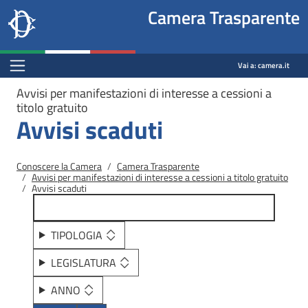
Site
Salta al contenuto principale
Salta al menu di navigazione
Fine pagina
Salta al contenuto principale
Salta al menu di navigazione
Vai a inizio pagina
Camera Trasparente
header
Camera dei deputati
block
trasparenza.camera.it
Menu Bar block
Vai a:
camera.it
Avvisi per manifestazioni di interesse a cessioni a
titolo gratuito
Avvisi scaduti
Briciole di pane
Conoscere la Camera
Camera Trasparente
Avvisi per manifestazioni di interesse a cessioni a titolo gratuito
Avvisi scaduti
TIPOLOGIA
LEGISLATURA
ANNO