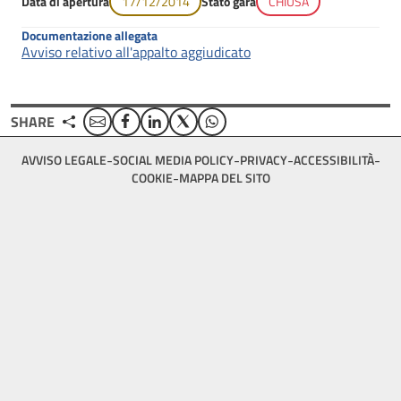
Data di apertura
17/12/2014
Stato gara
CHIUSA
Documentazione allegata
Avviso relativo all'appalto aggiudicato
Email
Facebook
Linkedin
Twitter
WhatsApp
SHARE
Footer
AVVISO LEGALE
SOCIAL MEDIA POLICY
PRIVACY
ACCESSIBILITÀ
bottom
COOKIE
MAPPA DEL SITO
menu
block