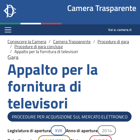
Site
Salta al contenuto principale
Salta al menu di navigazione
Fine pagina
Salta al contenuto principale
Salta al menu di navigazione
Vai a inizio pagina
Camera Trasparente
header
Camera dei deputati
block
trasparenza.camera.it
Menu Bar block
Vai a:
camera.it
Briciole di pane
Conoscere la Camera
Camera Trasparente
Procedure di gara
Procedure di gara concluse
Appalto per la fornitura di televisori
Gara
Appalto per la
fornitura di
televisori
Tipologia di gara
PROCEDURE PER ACQUISIZIONE SUL MERCATO ELETTRONICO
Legislatura di apertura
XVII
Anno di apertura
2014