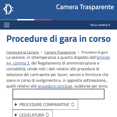
Site
Salta al contenuto principale
Salta al menu di navigazione
Fine pagina
Salta al contenuto principale
Salta al menu di navigazione
Vai a inizio pagina
Camera Trasparente
header
Camera dei deputati
block
trasparenza.camera.it
Menu Bar block
Vai a:
camera.it
Procedure di gara in corso
Briciole di pane
Conoscere la Camera
Camera Trasparente
Procedure di gara
La sezione, in ottemperanza a quanto disposto dall'
articolo
44, comma 3
, del Regolamento di amministrazione e
contabilità, rende noti i dati relativi alle procedure di
selezione del contraente per lavori, servizi e forniture che
siano in corso di svolgimento e, in apposita sottosezione,,
quelli relativi alle
procedure concluse
, suddivise per anno.
PROCEDURE COMPARATIVE
LEGISLATURA