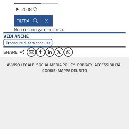
2008
Non ci sono gare in corso.
VEDI ANCHE
Procedure di gara concluse
Email
Facebook
Linkedin
Twitter
WhatsApp
SHARE
Footer
AVVISO LEGALE
SOCIAL MEDIA POLICY
PRIVACY
ACCESSIBILITÀ
bottom
COOKIE
MAPPA DEL SITO
menu
block