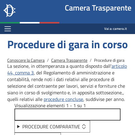
Site
Salta al contenuto principale
Salta al menu di navigazione
Fine pagina
Salta al contenuto principale
Salta al menu di navigazione
Vai a inizio pagina
Camera Trasparente
header
Camera dei deputati
block
trasparenza.camera.it
Menu Bar block
Vai a:
camera.it
Procedure di gara in corso
Briciole di pane
Conoscere la Camera
Camera Trasparente
Procedure di gara
La sezione, in ottemperanza a quanto disposto dall'
articolo
44, comma 3
, del Regolamento di amministrazione e
contabilità, rende noti i dati relativi alle procedure di
selezione del contraente per lavori, servizi e forniture che
siano in corso di svolgimento e, in apposita sottosezione,,
quelli relativi alle
procedure concluse
, suddivise per anno.
Visualizzazione elementi 1 - 1 su 1
PROCEDURE COMPARATIVE