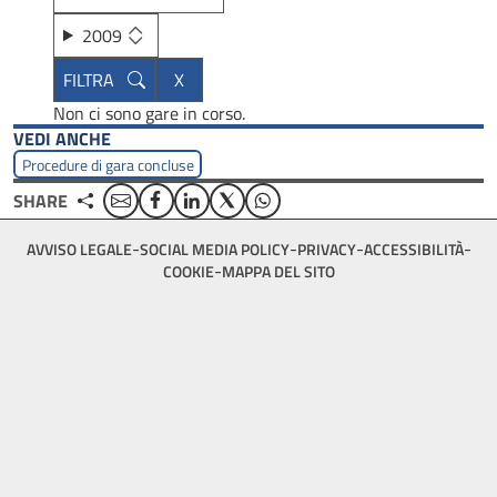
2009
Non ci sono gare in corso.
VEDI ANCHE
Procedure di gara concluse
Email
Facebook
Linkedin
Twitter
WhatsApp
SHARE
Footer
AVVISO LEGALE
SOCIAL MEDIA POLICY
PRIVACY
ACCESSIBILITÀ
bottom
COOKIE
MAPPA DEL SITO
menu
block