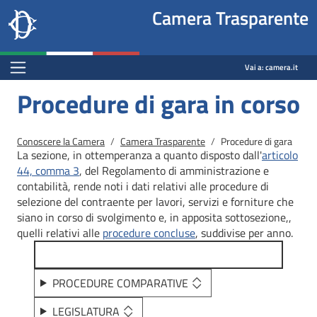
Site
Salta al contenuto principale
Salta al menu di navigazione
Fine pagina
Salta al contenuto principale
Salta al menu di navigazione
Vai a inizio pagina
Camera Trasparente
header
Camera dei deputati
block
trasparenza.camera.it
Menu Bar block
Vai a:
camera.it
Procedure di gara in corso
Briciole di pane
Conoscere la Camera
Camera Trasparente
Procedure di gara
La sezione, in ottemperanza a quanto disposto dall'
articolo
44, comma 3
, del Regolamento di amministrazione e
contabilità, rende noti i dati relativi alle procedure di
selezione del contraente per lavori, servizi e forniture che
siano in corso di svolgimento e, in apposita sottosezione,,
quelli relativi alle
procedure concluse
, suddivise per anno.
PROCEDURE COMPARATIVE
LEGISLATURA