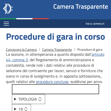
Site
Salta al contenuto principale
Salta al menu di navigazione
Fine pagina
Salta al contenuto principale
Salta al menu di navigazione
Vai a inizio pagina
Camera Trasparente
header
Camera dei deputati
block
trasparenza.camera.it
Menu Bar block
Vai a:
camera.it
Procedure di gara in corso
Briciole di pane
Conoscere la Camera
Camera Trasparente
Procedure di gara
La sezione, in ottemperanza a quanto disposto dall'
articolo
44, comma 3
, del Regolamento di amministrazione e
contabilità, rende noti i dati relativi alle procedure di
selezione del contraente per lavori, servizi e forniture che
siano in corso di svolgimento e, in apposita sottosezione,,
quelli relativi alle
procedure concluse
, suddivise per anno.
TIPOLOGIA
19