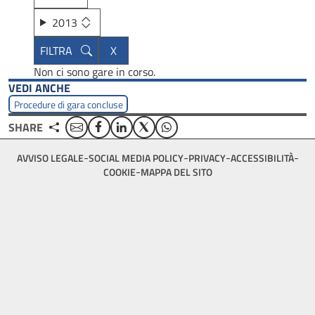
2013
Non ci sono gare in corso.
VEDI ANCHE
Procedure di gara concluse
Email
Facebook
Linkedin
Twitter
WhatsApp
SHARE
Footer
AVVISO LEGALE
SOCIAL MEDIA POLICY
PRIVACY
ACCESSIBILITÀ
bottom
COOKIE
MAPPA DEL SITO
menu
block