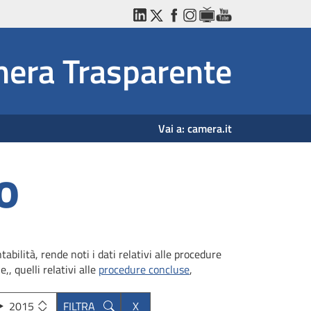
LinkedIn
Twitter
Facebook
Instagram
WebTV
YouTube
era Trasparente
Vai a:
camera.it
o
bilità, rende noti i dati relativi alle procedure
,, quelli relativi alle
procedure concluse
,
2015