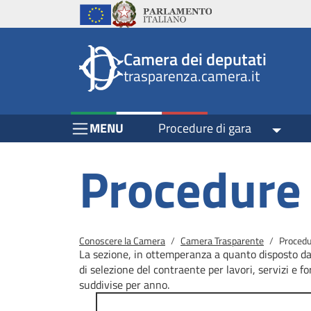
Header
Salta al contenuto principale
Salta al menu di navigazione
Fine pagina
Salta al contenuto principale
Salta al menu di navigazione
Vai a inizio pagina
Istituzioni
Parlamento Italiano
Unione Europea
top
Site
Camera dei deputati
menu
header
trasparenza.camera.it
block
block
Menu Bar block
MENU
Procedure di gara
Toggle
Procedure 
Briciole di pane
Conoscere la Camera
Camera Trasparente
Procedu
La sezione, in ottemperanza a quanto disposto dal
di selezione del contraente per lavori, servizi e fo
suddivise per anno.