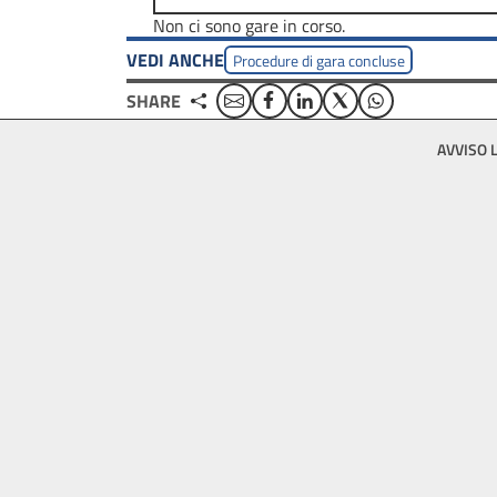
Non ci sono gare in corso.
VEDI ANCHE
Procedure di gara concluse
Email
Facebook
Linkedin
Twitter
WhatsApp
SHARE
Footer
AVVISO 
bottom
menu
block