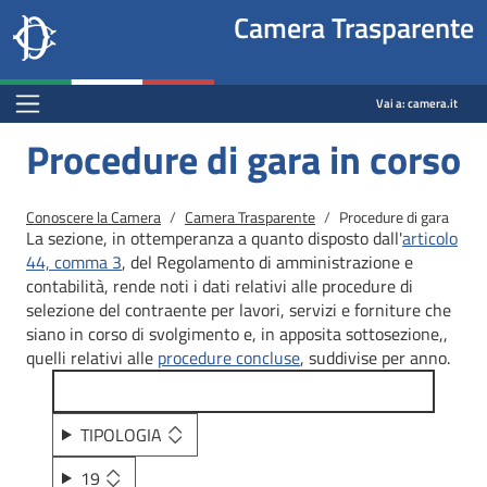
Site
Salta al contenuto principale
Salta al menu di navigazione
Fine pagina
Salta al contenuto principale
Salta al menu di navigazione
Vai a inizio pagina
Camera Trasparente
header
Camera dei deputati
block
trasparenza.camera.it
Menu Bar block
Vai a:
camera.it
Procedure di gara in corso
Briciole di pane
Conoscere la Camera
Camera Trasparente
Procedure di gara
La sezione, in ottemperanza a quanto disposto dall'
articolo
44, comma 3
, del Regolamento di amministrazione e
contabilità, rende noti i dati relativi alle procedure di
selezione del contraente per lavori, servizi e forniture che
siano in corso di svolgimento e, in apposita sottosezione,,
quelli relativi alle
procedure concluse
, suddivise per anno.
TIPOLOGIA
19