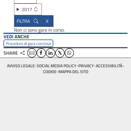
2017
Non ci sono gare in corso.
VEDI ANCHE
Procedure di gara concluse
Email
Facebook
Linkedin
Twitter
WhatsApp
SHARE
Footer
AVVISO LEGALE
SOCIAL MEDIA POLICY
PRIVACY
ACCESSIBILITÀ
bottom
COOKIE
MAPPA DEL SITO
menu
block