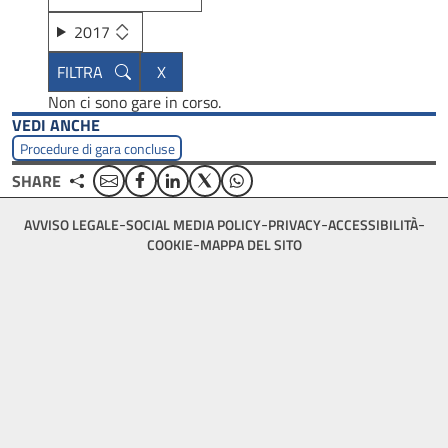
2017
Non ci sono gare in corso.
VEDI ANCHE
Procedure di gara concluse
Email
Facebook
Linkedin
Twitter
WhatsApp
SHARE
Footer
AVVISO LEGALE
SOCIAL MEDIA POLICY
PRIVACY
ACCESSIBILITÀ
bottom
COOKIE
MAPPA DEL SITO
menu
block