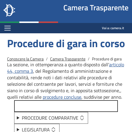
Site
Salta al contenuto principale
Salta al menu di navigazione
Fine pagina
Salta al contenuto principale
Salta al menu di navigazione
Vai a inizio pagina
Camera Trasparente
header
Camera dei deputati
block
trasparenza.camera.it
Menu Bar block
Vai a:
camera.it
Procedure di gara in corso
Briciole di pane
Conoscere la Camera
Camera Trasparente
Procedure di gara
La sezione, in ottemperanza a quanto disposto dall'
articolo
44, comma 3
, del Regolamento di amministrazione e
contabilità, rende noti i dati relativi alle procedure di
selezione del contraente per lavori, servizi e forniture che
siano in corso di svolgimento e, in apposita sottosezione,,
quelli relativi alle
procedure concluse
, suddivise per anno.
PROCEDURE COMPARATIVE
LEGISLATURA