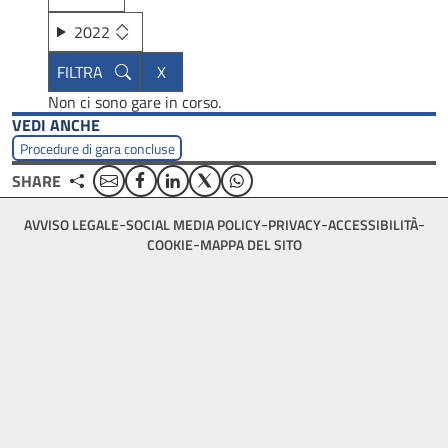
2022
Non ci sono gare in corso.
VEDI ANCHE
Procedure di gara concluse
Email
Facebook
Linkedin
Twitter
WhatsApp
SHARE
Footer
AVVISO LEGALE
SOCIAL MEDIA POLICY
PRIVACY
ACCESSIBILITÀ
bottom
COOKIE
MAPPA DEL SITO
menu
block