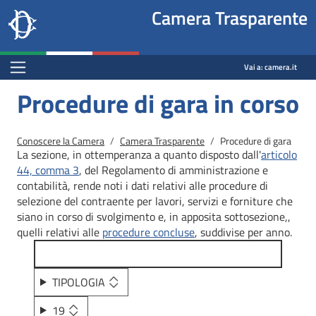
Site
Salta al contenuto principale
Salta al menu di navigazione
Fine pagina
Salta al contenuto principale
Salta al menu di navigazione
Vai a inizio pagina
Camera Trasparente
header
Camera dei deputati
block
trasparenza.camera.it
Menu Bar block
Vai a:
camera.it
Procedure di gara in corso
Briciole di pane
Conoscere la Camera
Camera Trasparente
Procedure di gara
La sezione, in ottemperanza a quanto disposto dall'
articolo
44, comma 3
, del Regolamento di amministrazione e
contabilità, rende noti i dati relativi alle procedure di
selezione del contraente per lavori, servizi e forniture che
siano in corso di svolgimento e, in apposita sottosezione,,
quelli relativi alle
procedure concluse
, suddivise per anno.
TIPOLOGIA
19